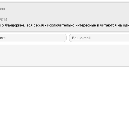
фан
2014
 о Фандорине. вся серия - исключительно интересные и читаются на од