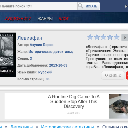
Р
АУДИОКНИГИ
ЖАНРЫ
БЛОГ
Левиафан
6
Автор:
Акунин Борис
«Левиафан» (герметичн
«Приключения Эраста 
Жанр:
Исторические детективы
;
Париже совершено стра
Серия:
3
Преступник не взял из
платка. Расследован
Дата добавления:
2013-10-03
корабль «Левиафан», п
Среди...
Язык книги:
Русский
О КНИГЕ
Кол-во страниц:
36
я
Детективы
Исторические детективы
Отзывы о к