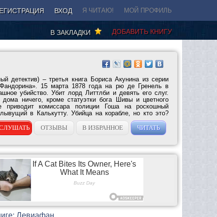
ЕГИСТРАЦИЯ
ВХОД
Я ЧИТАЮ!
МОЙ ПРОФИЛЬ
ДОБАВИТЬ КНИГУ
В ЗАКЛАДКИ
ый детектив) – третья книга Бориса Акунина из серии
Фандорина». 15 марта 1878 года на рю де Гренель в
шное убийство. Убит лорд Литтлби и девять его слуг.
 дома ничего, кроме статуэтки бога Шивы и цветного
ие приводит комиссара полиции Гоша на роскошный
лывущий в Калькутту. Убийца на корабле, но кто это?
СЛУШАТЬ
ОТЗЫВЫ
В ИЗБРАННОЕ
ЧИТАТЬ
ниге: Левиафан