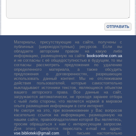
Материалы, присутствующие на сайте, получены с
публичных (широкодоступных) ресурсов. Если вы
обладаете авторским правом на какую либо
информацию, размещенную на сайте
booksonline.com.ua
и не согласны с её общедоступностью в будущем, то мы
согласны рассмотреть предложения по удалению
определенного материала, а также обсудить
предложения о договоренностях, разрешающих
использовать данный контент. Мы не отслеживаем
действия пользователей, которые самостоятельно
выкладывают источники текстов, являющиеся объектом
вашего авторского права. Все данные на сайт,
загружаются автоматически, не проходя заранее отбора
с чьей либо стороны, что является нормой в мировом
опыте размещения информации в сети интернет.
Не смотря на это, при возникновении у Вас вопросов
касательно ссылок на информацию, размещенную на
нашем сайте, правообладателями которой Вы являетесь,
просим обращаться к нам с интересующим запросом.
Для этого требуется переслать е-mail на адрес:
vse.biblioteki@gmail.com
. В письме настоятельно