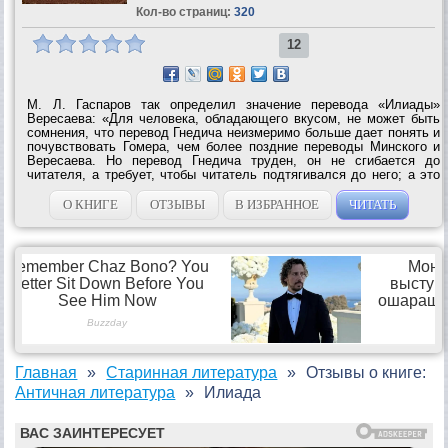
Кол-во страниц:
320
12
М. Л. Гаспаров так определил значение перевода «Илиады»
Вересаева: «Для человека, обладающего вкусом, не может быть
сомнения, что перевод Гнедича неизмеримо больше дает понять и
почувствовать Гомера, чем более поздние переводы Минского и
Вересаева. Но перевод Гнедича труден, он не сгибается до
читателя, а требует, чтобы читатель подтягивался до него; а это
не всякому читателю по вкусу. Каждый, кто преподавал античную
литературу на...
О КНИГЕ
ОТЗЫВЫ
В ИЗБРАННОЕ
ЧИТАТЬ
Главная
Старинная литература
Отзывы о книге:
Античная литература
Илиада