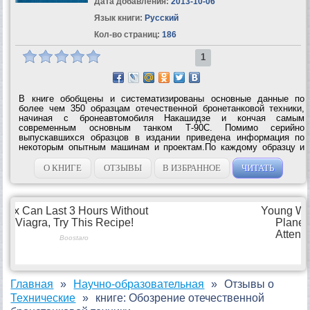
Дата добавления:
2013-10-06
Язык книги:
Русский
Кол-во страниц:
186
1
В книге обобщены и систематизированы основные данные по
более чем 350 образцам отечественной бронетанковой техники,
начиная с бронеавтомобиля Накашидзе и кончая самым
современным основным танком Т-90С. Помимо серийно
выпускавшихся образцов в издании приведена информация по
некоторым опытным машинам и проектам.По каждому образцу и
его основным модификацииям приведены схемы или рисунки
общего вида, а некоторые машины...
О КНИГЕ
ОТЗЫВЫ
В ИЗБРАННОЕ
ЧИТАТЬ
Главная
Научно-образовательная
Отзывы о
Технические
книге: Обозрение отечественной