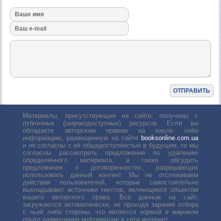
Материалы, присутствующие на сайте, получены с
публичных (широкодоступных) ресурсов. Если вы
обладаете авторским правом на какую либо
информацию, размещенную на сайте
booksonline.com.ua
и не согласны с её общедоступностью в будущем, то мы
согласны рассмотреть предложения по удалению
определенного материала, а также обсудить
предложения о договоренностях, разрешающих
использовать данный контент. Мы не отслеживаем
действия пользователей, которые самостоятельно
выкладывают источники текстов, являющиеся объектом
вашего авторского права. Все данные на сайт,
загружаются автоматически, не проходя заранее отбора
с чьей либо стороны, что является нормой в мировом
опыте размещения информации в сети интернет.