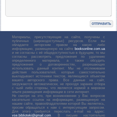
Материалы, присутствующие на сайте, получены с
публичных (широкодоступных) ресурсов. Если вы
обладаете авторским правом на какую либо
информацию, размещенную на сайте
booksonline.com.ua
и не согласны с её общедоступностью в будущем, то мы
согласны рассмотреть предложения по удалению
определенного материала, а также обсудить
предложения о договоренностях, разрешающих
использовать данный контент. Мы не отслеживаем
действия пользователей, которые самостоятельно
выкладывают источники текстов, являющиеся объектом
вашего авторского права. Все данные на сайт,
загружаются автоматически, не проходя заранее отбора
с чьей либо стороны, что является нормой в мировом
опыте размещения информации в сети интернет.
Не смотря на это, при возникновении у Вас вопросов
касательно ссылок на информацию, размещенную на
нашем сайте, правообладателями которой Вы являетесь,
просим обращаться к нам с интересующим запросом.
Для этого требуется переслать е-mail на адрес:
vse.biblioteki@gmail.com
. В письме настоятельно