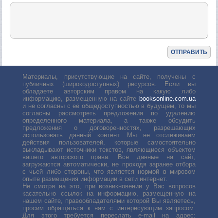
Материалы, присутствующие на сайте, получены с
публичных (широкодоступных) ресурсов. Если вы
обладаете авторским правом на какую либо
информацию, размещенную на сайте
booksonline.com.ua
и не согласны с её общедоступностью в будущем, то мы
согласны рассмотреть предложения по удалению
определенного материала, а также обсудить
предложения о договоренностях, разрешающих
использовать данный контент. Мы не отслеживаем
действия пользователей, которые самостоятельно
выкладывают источники текстов, являющиеся объектом
вашего авторского права. Все данные на сайт,
загружаются автоматически, не проходя заранее отбора
с чьей либо стороны, что является нормой в мировом
опыте размещения информации в сети интернет.
Не смотря на это, при возникновении у Вас вопросов
касательно ссылок на информацию, размещенную на
нашем сайте, правообладателями которой Вы являетесь,
просим обращаться к нам с интересующим запросом.
Для этого требуется переслать е-mail на адрес: