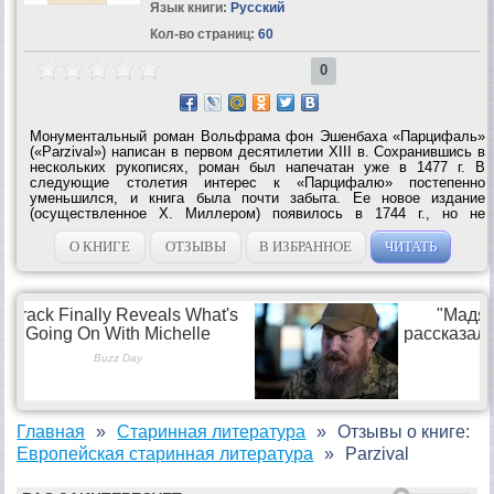
Язык книги:
Русский
Кол-во страниц:
60
0
Монументальный роман Вольфрама фон Эшенбаха «Парцифаль»
(«Рarzival») написан в первом десятилетии XIII в. Сохранившись в
нескольких рукописях, роман был напечатан уже в 1477 г. В
следующие столетия интерес к «Парцифалю» постепенно
уменьшился, и книга была почти забыта. Ее новое издание
(осуществленное X. Миллером) появилось в 1744 г., но не
привлекло широкого внимания, равно как и пересказ романа
гекзаметрами, выполненный Йоганном Яковом...
О КНИГЕ
ОТЗЫВЫ
В ИЗБРАННОЕ
ЧИТАТЬ
Главная
Старинная литература
Отзывы о книге:
Европейская старинная литература
Parzival