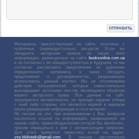
Материалы, присутствующие на сайте, получены с
публичных (широкодоступных) ресурсов. Если вы
обладаете авторским правом на какую либо
информацию, размещенную на сайте
booksonline.com.ua
и не согласны с её общедоступностью в будущем, то мы
согласны рассмотреть предложения по удалению
определенного материала, а также обсудить
предложения о договоренностях, разрешающих
использовать данный контент. Мы не отслеживаем
действия пользователей, которые самостоятельно
выкладывают источники текстов, являющиеся объектом
вашего авторского права. Все данные на сайт,
загружаются автоматически, не проходя заранее отбора
с чьей либо стороны, что является нормой в мировом
опыте размещения информации в сети интернет.
Не смотря на это, при возникновении у Вас вопросов
касательно ссылок на информацию, размещенную на
нашем сайте, правообладателями которой Вы являетесь,
просим обращаться к нам с интересующим запросом.
Для этого требуется переслать е-mail на адрес:
vse.biblioteki@gmail.com
. В письме настоятельно