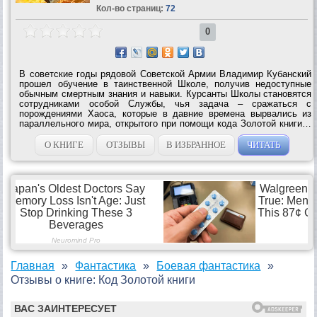
Кол-во страниц:
72
0
В советские годы рядовой Советской Армии Владимир Кубанский
прошел обучение в таинственной Школе, получив недоступные
обычным смертным знания и навыки. Курсанты Школы становятся
сотрудниками особой Службы, чья задача – сражаться с
порождениями Хаоса, которые в давние времена вырвались из
параллельного мира, открытого при помощи кода Золотой книги…
В наши дни Золотая книга была похищена одним из дезертиров
Службы. Миру угрожает...
О КНИГЕ
ОТЗЫВЫ
В ИЗБРАННОЕ
ЧИТАТЬ
Главная
Фантастика
Боевая фантастика
Отзывы о книге: Код Золотой книги