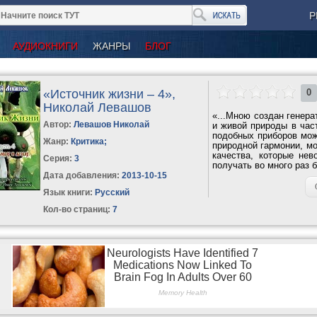
Р
АУДИОКНИГИ
ЖАНРЫ
БЛОГ
«Источник жизни – 4»,
0
Николай Левашов
«...Мною создан генера
Автор:
Левашов Николай
и живой природы в част
подобных приборов можн
Жанр:
Критика
;
природной гармонии, мо
качества, которые не
Серия:
3
получать во много раз б
Дата добавления:
2013-10-15
Язык книги:
Русский
Кол-во страниц:
7