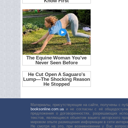
Материалы, присутствующие на сайте, получены с пуб
booksonline.com.ua
и не согласны с её общедоступн
предложения о договоренностях, разрешающих испо
текстов, являющиеся объектом вашего авторского пра
мировом опыте размещения информации в сети интерн
Не смотря на это, при возникновении у Вас вопро