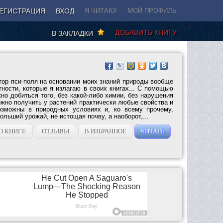
ЕГИСТРАЦИЯ
ВХОД
Я ЧИТАЮ!
МОЙ ПРОФИЛЬ
ДОБАВИТЬ КНИГУ
В ЗАКЛАДКИ
тор пси-поля на основании моих знаний природы вообще
ности, которые я излагаю в своих книгах... С помощью
о добиться того, без какой-либо химии, без нарушения
жно получить у растений практически любые свойства и
возможны в природных условиях и, ко всему прочему,
ольший урожай, не истощая почву, а наоборот,...
О КНИГЕ
ОТЗЫВЫ
В ИЗБРАННОЕ
ЧИТАТЬ