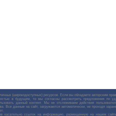
личных (широкодоступных) ресурсов. Если вы обладаете авторским пр
остью в будущем, то мы согласны рассмотреть предложения по уда
льзовать данный контент. Мы не отслеживаем действия пользовател
ва. Все данные на сайт, загружаются автоматически, не проходя заране
ет.
сов касательно ссылок на информацию, размещенную на нашем сайте