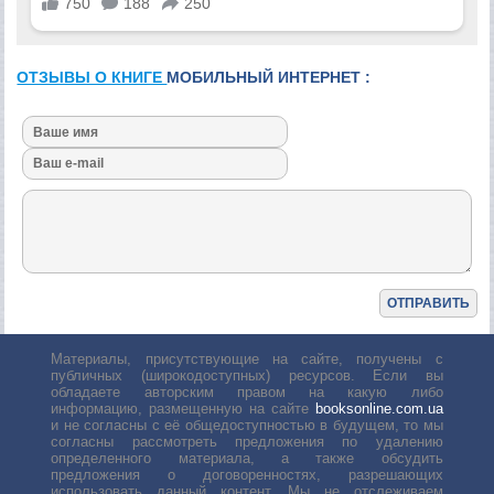
ОТЗЫВЫ О КНИГЕ
МОБИЛЬНЫЙ ИНТЕРНЕТ :
Материалы, присутствующие на сайте, получены с
публичных (широкодоступных) ресурсов. Если вы
обладаете авторским правом на какую либо
информацию, размещенную на сайте
booksonline.com.ua
и не согласны с её общедоступностью в будущем, то мы
согласны рассмотреть предложения по удалению
определенного материала, а также обсудить
предложения о договоренностях, разрешающих
использовать данный контент. Мы не отслеживаем