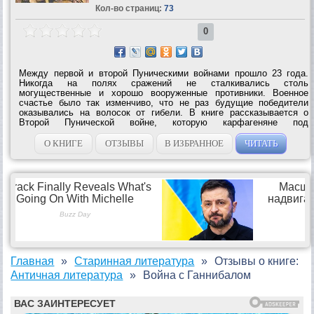
Кол-во страниц:
73
0
Между первой и второй Пуническими войнами прошло 23 года.
Никогда на полях сражений не сталкивались столь
могущественные и хорошо вооруженные противники. Военное
счастье было так изменчиво, что не раз будущие победители
оказывались на волосок от гибели. В книге рассказывается о
Второй Пунической войне, которую карфагеняне под
предводительством великого полководца Ганнибала вели против
римского народа. Этой книгой зачитывались...
О КНИГЕ
ОТЗЫВЫ
В ИЗБРАННОЕ
ЧИТАТЬ
Главная
Старинная литература
Отзывы о книге:
Античная литература
Война с Ганнибалом