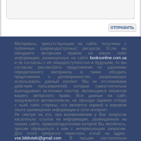
Материалы, присутствующие на сайте, получены с
публичных (широкодоступных) ресурсов. Если вы
обладаете авторским правом на какую либо
информацию, размещенную на сайте
booksonline.com.ua
и не согласны с её общедоступностью в будущем, то мы
согласны рассмотреть предложения по удалению
определенного материала, а также обсудить
предложения о договоренностях, разрешающих
использовать данный контент. Мы не отслеживаем
действия пользователей, которые самостоятельно
выкладывают источники текстов, являющиеся объектом
вашего авторского права. Все данные на сайт,
загружаются автоматически, не проходя заранее отбора
с чьей либо стороны, что является нормой в мировом
опыте размещения информации в сети интернет.
Не смотря на это, при возникновении у Вас вопросов
касательно ссылок на информацию, размещенную на
нашем сайте, правообладателями которой Вы являетесь,
просим обращаться к нам с интересующим запросом.
Для этого требуется переслать е-mail на адрес:
vse.biblioteki@gmail.com
. В письме настоятельно