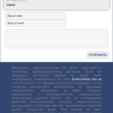
херня
Материалы, присутствующие на сайте, получены с
публичных (широкодоступных) ресурсов. Если вы
обладаете авторским правом на какую либо
информацию, размещенную на сайте
booksonline.com.ua
и не согласны с её общедоступностью в будущем, то мы
согласны рассмотреть предложения по удалению
определенного материала, а также обсудить
предложения о договоренностях, разрешающих
использовать данный контент. Мы не отслеживаем
действия пользователей, которые самостоятельно
выкладывают источники текстов, являющиеся объектом
вашего авторского права. Все данные на сайт,