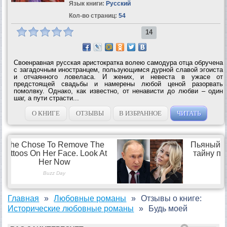
Язык книги:
Русский
Кол-во страниц:
54
14
Своенравная русская аристократка волею самодура отца обручена
с загадочным иностранцем, пользующимся дурной славой эгоиста
и отчаянного ловеласа. И жених, и невеста в ужасе от
предстоящей свадьбы и намерены любой ценой разорвать
помолвку. Однако, как известно, от ненависти до любви – один
шаг, а пути страсти...
О КНИГЕ
ОТЗЫВЫ
В ИЗБРАННОЕ
ЧИТАТЬ
Главная
Любовные романы
Отзывы о книге:
Исторические любовные романы
Будь моей