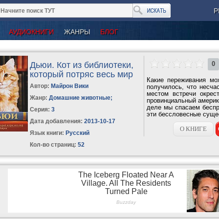
Р
АУДИОКНИГИ
ЖАНРЫ
БЛОГ
Дьюи. Кот из библиотеки,
0
который потряс весь мир
Какие переживания мо
Автор:
Майрон Вики
получилось, что несча
местом встречи окрес
Жанр:
Домашние животные
;
провинциальный америк
деле мы спасаем беспр
Серия:
3
эти бессловесные сущес
Дата добавления:
2013-10-17
О КНИГЕ
Язык книги:
Русский
Кол-во страниц:
52