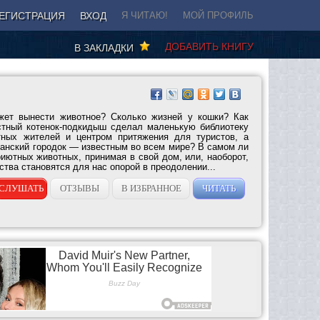
ЕГИСТРАЦИЯ
ВХОД
Я ЧИТАЮ!
МОЙ ПРОФИЛЬ
ДОБАВИТЬ КНИГУ
В ЗАКЛАДКИ
жет вынести животное? Сколько жизней у кошки? Как
стный котенок-подкидыш сделал маленькую библиотеку
тных жителей и центром притяжения для туристов, а
анский городок — известным во всем мире? В самом ли
иютных животных, принимая в свой дом, или, наоборот,
тва становятся для нас опорой в преодолении...
СЛУШАТЬ
ОТЗЫВЫ
В ИЗБРАННОЕ
ЧИТАТЬ