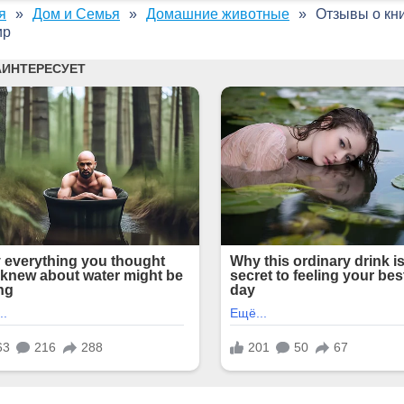
я
Дом и Семья
Домашние животные
Отзывы о кни
ир