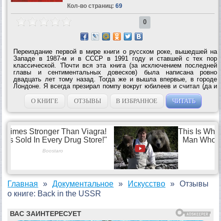
Кол-во страниц:
69
0
Переиздание первой в мире книги о русском роке, вышедшей на
Западе в 1987-м и в СССР в 1991 году и ставшей с тех пор
классической. 'Почти вся эта книга (за исключением последней
главы и сентиментальных довесков) была написана ровно
двадцать лет тому назад. Тогда же и вышла впервые, в городе
Лондоне. Я всегда презирал помпу вокруг юбилеев и считал (да и
сейчас считаю), что нули начинают праздновать тогда, когда
больше заняться уже нечем... И с...
О КНИГЕ
ОТЗЫВЫ
В ИЗБРАННОЕ
ЧИТАТЬ
Главная
Документальное
Искусство
Отзывы
о книге: Back in the USSR