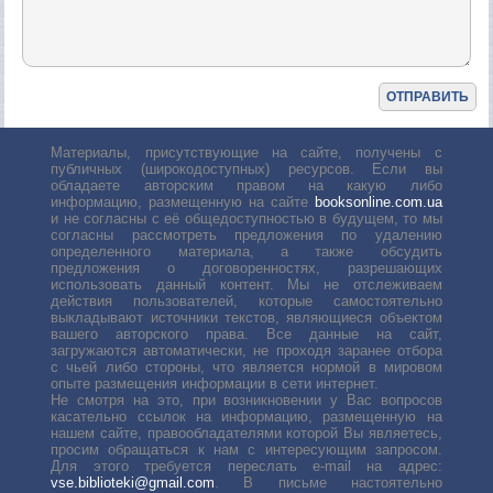
Материалы, присутствующие на сайте, получены с
публичных (широкодоступных) ресурсов. Если вы
обладаете авторским правом на какую либо
информацию, размещенную на сайте
booksonline.com.ua
и не согласны с её общедоступностью в будущем, то мы
согласны рассмотреть предложения по удалению
определенного материала, а также обсудить
предложения о договоренностях, разрешающих
использовать данный контент. Мы не отслеживаем
действия пользователей, которые самостоятельно
выкладывают источники текстов, являющиеся объектом
вашего авторского права. Все данные на сайт,
загружаются автоматически, не проходя заранее отбора
с чьей либо стороны, что является нормой в мировом
опыте размещения информации в сети интернет.
Не смотря на это, при возникновении у Вас вопросов
касательно ссылок на информацию, размещенную на
нашем сайте, правообладателями которой Вы являетесь,
просим обращаться к нам с интересующим запросом.
Для этого требуется переслать е-mail на адрес:
vse.biblioteki@gmail.com
. В письме настоятельно