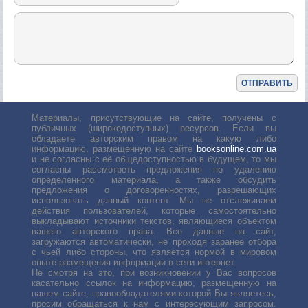
Материалы, присутствующие на сайте, получены с
публичных (широкодоступных) ресурсов. Если вы
обладаете авторским правом на какую либо
информацию, размещенную на сайте
booksonline.com.ua
и не согласны с её общедоступностью в будущем, то мы
согласны рассмотреть предложения по удалению
определенного материала, а также обсудить
предложения о договоренностях, разрешающих
использовать данный контент. Мы не отслеживаем
действия пользователей, которые самостоятельно
выкладывают источники текстов, являющиеся объектом
вашего авторского права. Все данные на сайт,
загружаются автоматически, не проходя заранее отбора
с чьей либо стороны, что является нормой в мировом
опыте размещения информации в сети интернет.
Не смотря на это, при возникновении у Вас вопросов
касательно ссылок на информацию, размещенную на
нашем сайте, правообладателями которой Вы являетесь,
просим обращаться к нам с интересующим запросом.