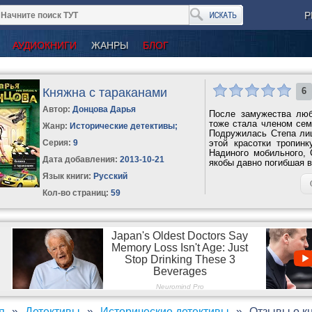
Р
АУДИОКНИГИ
ЖАНРЫ
БЛОГ
Княжна с тараканами
6
Автор:
Донцова Дарья
После замужества лю
тоже стала членом сем
Жанр:
Исторические детективы
;
Подружилась Степа ли
Серия:
9
этой красотки тропин
Надиного мобильного,
Дата добавления:
2013-10-21
якобы давно погибшая в
Язык книги:
Русский
Кол-во страниц:
59
я
Детективы
Исторические детективы
Отзывы о кн