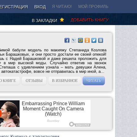
ЕГИСТРАЦИЯ
ВХОД
Я ЧИТАЮ!
МОЙ ПРОФИЛЬ
ДОБАВИТЬ КНИГУ
В ЗАКЛАДКИ
бимой бабули модель по макияжу Степанида Козлова
ьи Барашковых, и они просто достали ее своей опекой!
шь с Надей Барашковой и даже решила проложить для
ку в мир высокой моды. Случайно ответив на звонок
 Степаша с удивлением узнала – мать девушки Алена,
 автокатастрофе, вовсе не отправилась в мир иной, а...
О КНИГЕ
ОТЗЫВЫ
В ИЗБРАННОЕ
ЧИТАТЬ
иге: Княжна с тараканами