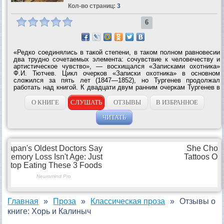
Кол-во страниц:
3
6
«Редко соединялись в такой степени, в таком полном равновесии
два трудно сочетаемых элемента: сочувствие к человечеству и
артистическое чувство», — восхищался «Записками охотника»
Ф.И. Тютчев. Цикл очерков «Записки охотника» в основном
сложился за пять лет (1847—1852), но Тургенев продолжал
работать над книгой. К двадцати двум ранним очеркам Тургенев в
начале 1870-х годов добавил еще три. Еще около двух десятков
сюжетов осталось в...
О КНИГЕ
СЛУШАТЬ
ОТЗЫВЫ
В ИЗБРАННОЕ
ЧИТАТЬ
Главная
Проза
Классическая проза
Отзывы о
книге: Хорь и Калиныч