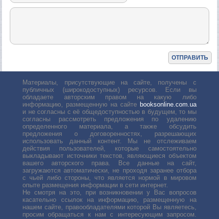
Материалы, присутствующие на сайте, получены с
публичных (широкодоступных) ресурсов. Если вы
обладаете авторским правом на какую либо
информацию, размещенную на сайте
booksonline.com.ua
и не согласны с её общедоступностью в будущем, то мы
согласны рассмотреть предложения по удалению
определенного материала, а также обсудить
предложения о договоренностях, разрешающих
использовать данный контент. Мы не отслеживаем
действия пользователей, которые самостоятельно
выкладывают источники текстов, являющиеся объектом
вашего авторского права. Все данные на сайт,
загружаются автоматически, не проходя заранее отбора
с чьей либо стороны, что является нормой в мировом
опыте размещения информации в сети интернет.
Не смотря на это, при возникновении у Вас вопросов
касательно ссылок на информацию, размещенную на
нашем сайте, правообладателями которой Вы являетесь,
просим обращаться к нам с интересующим запросом.