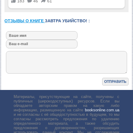
ОТЗЫВЫ О КНИГЕ
ЗАВТРА УБИЙСТВО! :
Материалы, присутствующие на сайте, получены с
публичных (широкодоступных) ресурсов. Если вы
обладаете авторским правом на какую либо
информацию, размещенную на сайте
booksonline.com.ua
и не согласны с её общедоступностью в будущем, то мы
согласны рассмотреть предложения по удалению
определенного материала, а также обсудить
предложения о договоренностях, разрешающих
использовать данный контент. Мы не отслеживаем