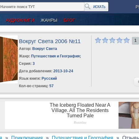
Р
АУДИОКНИГИ
ЖАНРЫ
БЛОГ
Вокруг Света 2006 №11
1
Автор:
Вокруг Света
Жанр:
Путешествия и География
;
Серия:
3
Дата добавления:
2013-10-24
Язык книги:
Русский
Кол-во страниц:
57
я
Приключения
Путешествия и География
Отзывы