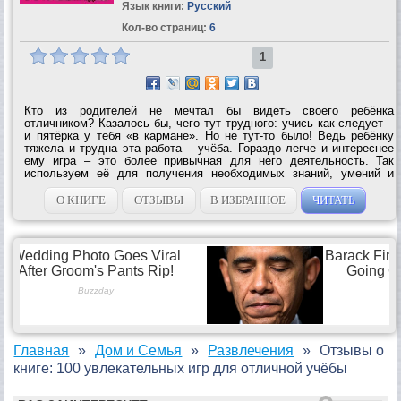
Язык книги:
Русский
Кол-во страниц:
6
1
Кто из родителей не мечтал бы видеть своего ребёнка
отличником? Казалось бы, чего тут трудного: учись как следует –
и пятёрка у тебя «в кармане». Но не тут-то было! Ведь ребёнку
тяжела и трудна эта работа – учёба. Гораздо легче и интереснее
ему игра – это более привычная для него деятельность. Так
используем её для получения необходимых знаний, умений и
навыков – и пятёрки не заставят себя...
О КНИГЕ
ОТЗЫВЫ
В ИЗБРАННОЕ
ЧИТАТЬ
Главная
Дом и Семья
Развлечения
Отзывы о
книге: 100 увлекательных игр для отличной учёбы