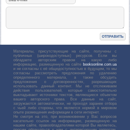
Материалы, присутствующие на сайте, получены с
публичных (широкодоступных) ресурсов. Если вы
обладаете авторским правом на какую либо
информацию, размещенную на сайте
booksonline.com.ua
и не согласны с её общедоступностью в будущем, то мы
согласны рассмотреть предложения по удалению
определенного материала, а также обсудить
предложения о договоренностях, разрешающих
использовать данный контент. Мы не отслеживаем
действия пользователей, которые самостоятельно
выкладывают источники текстов, являющиеся объектом
вашего авторского права. Все данные на сайт,
загружаются автоматически, не проходя заранее отбора
с чьей либо стороны, что является нормой в мировом
опыте размещения информации в сети интернет.
Не смотря на это, при возникновении у Вас вопросов
касательно ссылок на информацию, размещенную на
нашем сайте, правообладателями которой Вы являетесь,
просим обращаться к нам с интересующим запросом.