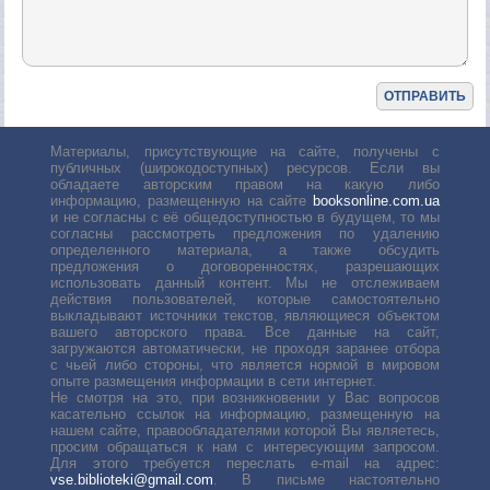
Материалы, присутствующие на сайте, получены с
публичных (широкодоступных) ресурсов. Если вы
обладаете авторским правом на какую либо
информацию, размещенную на сайте
booksonline.com.ua
и не согласны с её общедоступностью в будущем, то мы
согласны рассмотреть предложения по удалению
определенного материала, а также обсудить
предложения о договоренностях, разрешающих
использовать данный контент. Мы не отслеживаем
действия пользователей, которые самостоятельно
выкладывают источники текстов, являющиеся объектом
вашего авторского права. Все данные на сайт,
загружаются автоматически, не проходя заранее отбора
с чьей либо стороны, что является нормой в мировом
опыте размещения информации в сети интернет.
Не смотря на это, при возникновении у Вас вопросов
касательно ссылок на информацию, размещенную на
нашем сайте, правообладателями которой Вы являетесь,
просим обращаться к нам с интересующим запросом.
Для этого требуется переслать е-mail на адрес:
vse.biblioteki@gmail.com
. В письме настоятельно