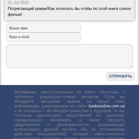
01 Jul 2014
Потрясающий роман!Как хотелось бы чтобы по этой книге сняли
фильм!
Материалы, присутствующие на сайте, получены с
публичных (широкодоступных) ресурсов. Если вы
обладаете авторским правом на какую либо
информацию, размещенную на сайте
booksonline.com.ua
и не согласны с её общедоступностью в будущем, то мы
согласны рассмотреть предложения по удалению
определенного материала, а также обсудить
предложения о договоренностях, разрешающих
использовать данный контент. Мы не отслеживаем
действия пользователей, которые самостоятельно
выкладывают источники текстов, являющиеся объектом