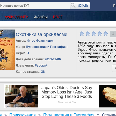
Р
АУДИОКНИГИ
ЖАНРЫ
БЛОГ
Охотники за орхидеями
1
Автор:
Флос Франтишек
Автор этой книги чешс
1892 году, побывав в 
Жанр:
Путешествия и География
;
Здесь Флос познакоми
Серия:
3
впоследствии сделал 
свою молодость, Ян 
Дата добавления:
2013-11-06
поисках редких или н
Америку:...
Язык книги:
Русский
Кол-во страниц:
38
я
Приключения
Путешествия и География
Отзывы