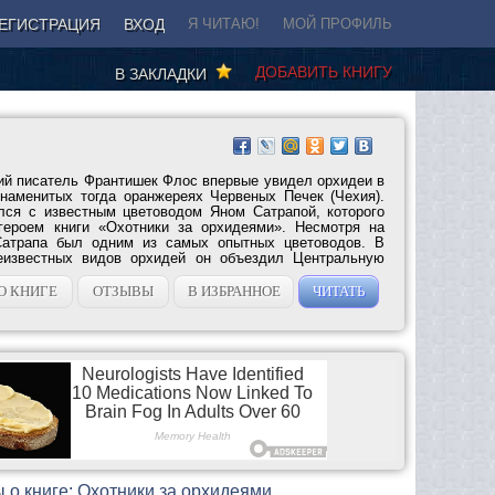
ЕГИСТРАЦИЯ
ВХОД
Я ЧИТАЮ!
МОЙ ПРОФИЛЬ
ДОБАВИТЬ КНИГУ
В ЗАКЛАДКИ
кий писатель Франтишек Флос впервые увидел орхидеи в
знаменитых тогда оранжереях Червеных Печек (Чехия).
лся с известным цветоводом Яном Сатрапой, которого
героем книги «Охотники за орхидеями». Несмотря на
Сатрапа был одним из самых опытных цветоводов. В
еизвестных видов орхидей он объездил Центральную
О КНИГЕ
ОТЗЫВЫ
В ИЗБРАННОЕ
ЧИТАТЬ
 о книге: Охотники за орхидеями