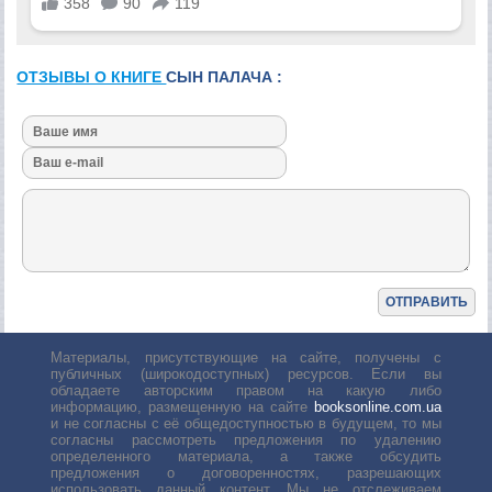
ОТЗЫВЫ О КНИГЕ
СЫН ПАЛАЧА :
Материалы, присутствующие на сайте, получены с
публичных (широкодоступных) ресурсов. Если вы
обладаете авторским правом на какую либо
информацию, размещенную на сайте
booksonline.com.ua
и не согласны с её общедоступностью в будущем, то мы
согласны рассмотреть предложения по удалению
определенного материала, а также обсудить
предложения о договоренностях, разрешающих
использовать данный контент. Мы не отслеживаем