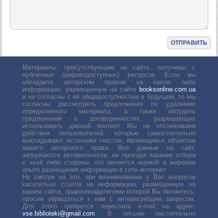
Материалы, присутствующие на сайте, получены с
публичных (широкодоступных) ресурсов. Если вы
обладаете авторским правом на какую либо
информацию, размещенную на сайте
booksonline.com.ua
и не согласны с её общедоступностью в будущем, то мы
согласны рассмотреть предложения по удалению
определенного материала, а также обсудить
предложения о договоренностях, разрешающих
использовать данный контент. Мы не отслеживаем
действия пользователей, которые самостоятельно
выкладывают источники текстов, являющиеся объектом
вашего авторского права. Все данные на сайт,
загружаются автоматически, не проходя заранее отбора
с чьей либо стороны, что является нормой в мировом
опыте размещения информации в сети интернет.
Не смотря на это, при возникновении у Вас вопросов
касательно ссылок на информацию, размещенную на
нашем сайте, правообладателями которой Вы являетесь,
просим обращаться к нам с интересующим запросом.
Для этого требуется переслать е-mail на адрес:
vse.biblioteki@gmail.com
. В письме настоятельно