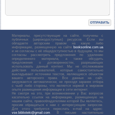
Материалы, присутствующие на сайте, получены с
публичных (широкодоступных) ресурсов. Если вы
обладаете авторским правом на какую либо
информацию, размещенную на сайте
booksonline.com.ua
и не согласны с её общедоступностью в будущем, то мы
согласны рассмотреть предложения по удалению
определенного материала, а также обсудить
предложения о договоренностях, разрешающих
использовать данный контент. Мы не отслеживаем
действия пользователей, которые самостоятельно
выкладывают источники текстов, являющиеся объектом
вашего авторского права. Все данные на сайт,
загружаются автоматически, не проходя заранее отбора
с чьей либо стороны, что является нормой в мировом
опыте размещения информации в сети интернет.
Не смотря на это, при возникновении у Вас вопросов
касательно ссылок на информацию, размещенную на
нашем сайте, правообладателями которой Вы являетесь,
просим обращаться к нам с интересующим запросом.
Для этого требуется переслать е-mail на адрес:
vse.biblioteki@gmail.com
. В письме настоятельно