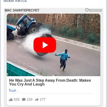
бозон Хиггса