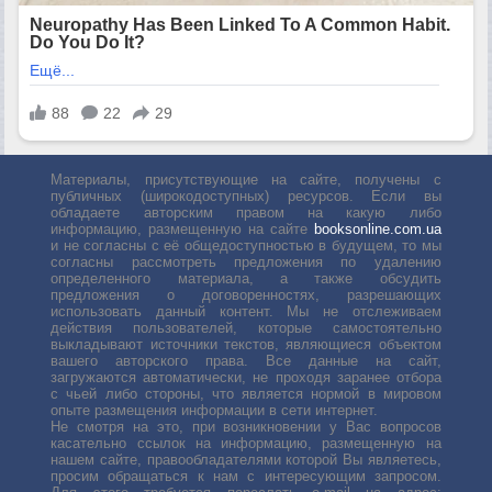
Материалы, присутствующие на сайте, получены с
публичных (широкодоступных) ресурсов. Если вы
обладаете авторским правом на какую либо
информацию, размещенную на сайте
booksonline.com.ua
и не согласны с её общедоступностью в будущем, то мы
согласны рассмотреть предложения по удалению
определенного материала, а также обсудить
предложения о договоренностях, разрешающих
использовать данный контент. Мы не отслеживаем
действия пользователей, которые самостоятельно
выкладывают источники текстов, являющиеся объектом
вашего авторского права. Все данные на сайт,
загружаются автоматически, не проходя заранее отбора
с чьей либо стороны, что является нормой в мировом
опыте размещения информации в сети интернет.
Не смотря на это, при возникновении у Вас вопросов
касательно ссылок на информацию, размещенную на
нашем сайте, правообладателями которой Вы являетесь,
просим обращаться к нам с интересующим запросом.