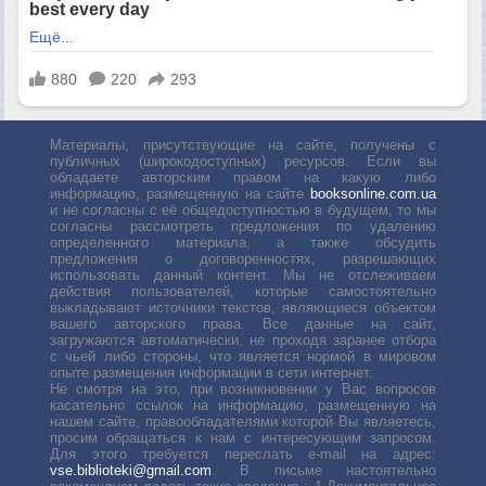
Материалы, присутствующие на сайте, получены с
публичных (широкодоступных) ресурсов. Если вы
обладаете авторским правом на какую либо
информацию, размещенную на сайте
booksonline.com.ua
и не согласны с её общедоступностью в будущем, то мы
согласны рассмотреть предложения по удалению
определенного материала, а также обсудить
предложения о договоренностях, разрешающих
использовать данный контент. Мы не отслеживаем
действия пользователей, которые самостоятельно
выкладывают источники текстов, являющиеся объектом
вашего авторского права. Все данные на сайт,
загружаются автоматически, не проходя заранее отбора
с чьей либо стороны, что является нормой в мировом
опыте размещения информации в сети интернет.
Не смотря на это, при возникновении у Вас вопросов
касательно ссылок на информацию, размещенную на
нашем сайте, правообладателями которой Вы являетесь,
просим обращаться к нам с интересующим запросом.
Для этого требуется переслать е-mail на адрес:
vse.biblioteki@gmail.com
. В письме настоятельно