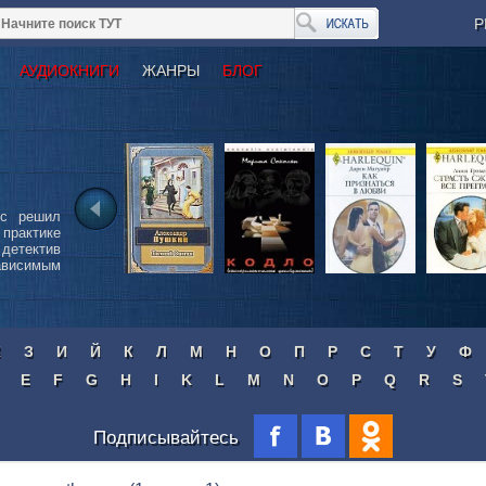
Р
АУДИОКНИГИ
ЖАНРЫ
БЛОГ
сс решил
 практике
детектив
ависимым
Ж
З
И
Й
К
Л
М
Н
О
П
Р
С
Т
У
Ф
E
F
G
H
I
K
L
M
N
O
P
Q
R
S
Подписывайтесь