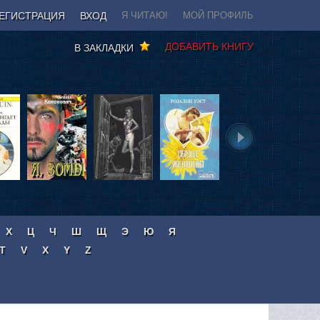
ЕГИСТРАЦИЯ
ВХОД
Я ЧИТАЮ!
МОЙ ПРОФИЛЬ
ДОБАВИТЬ КНИГУ
В ЗАКЛАДКИ
Х
Ц
Ч
Ш
Щ
Э
Ю
Я
T
V
X
Y
Z