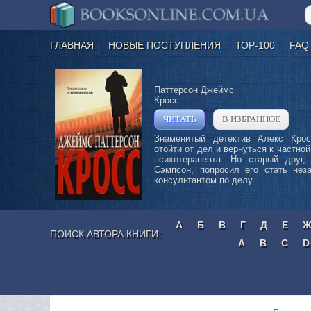
ГЛАВНАЯ
НОВЫЕ ПОСТУПЛЕНИЯ
ТОР-100
FAQ
Паттерсон Джеймс
Кросс
ЧИТАТЬ
В ИЗБРАННОЕ
»
Знаменитый детектив Алекс Кро
отойти от дел и вернуться к частной
психотерапевта. Но старый друг, 
Сэмпсон, попросил его стать нез
консультантом по делу...
А
Б
В
Г
Д
Е
ПОИСК АВТОРА КНИГИ:
A
B
C
D