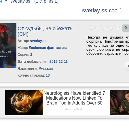
я
svetlay.ss
(1 стр. из 1)
svetlay.ss стр.1
От судьбы, не сбежать...
0
(СИ)
Некогда не думала ч
Автор:
svetlay.ss
сюрприз. Повстречав вр
глотку лишь за одно к
Жанр:
Любовная фантастика
;
свои сюрпризы не спр
оборотни, страсть и пр
Серия:
3
Дата добавления:
2019-12-11
Язык книги:
Русский
Кол-во страниц:
13