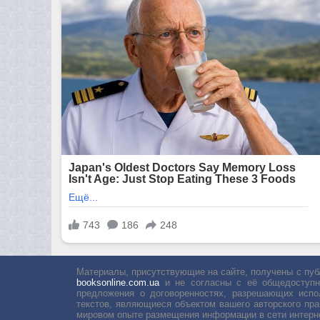
Материалы, присутствующие на сайте, получены с пуб
booksonline.com.ua
и не согласны с её общедоступн
предложения о договоренностях, разрешающих испо
текстов, являющиеся объектом вашего авторского пра
мировом опыте размещения информации в сети интерн