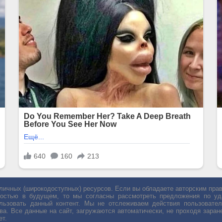
личных (широкодоступных) ресурсов. Если вы обладаете авторским пр
остью в будущем, то мы согласны рассмотреть предложения по уда
льзовать данный контент. Мы не отслеживаем действия пользовател
ва. Все данные на сайт, загружаются автоматически, не проходя заране
ет.