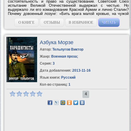
состоятельность и право на существование. Советский Союз
испытание Великой Отечественной выдержал с честью. Но
выдержало ли его командование Красной Армии и лично Сталин?
Почему довоенный лозунг: «Бить врага малой кровью, на чужой
территории», был вывернут наизнанку – с точностью до наоборот?
С кого спросить за...
О КНИГЕ
ОТЗЫВЫ
В ИЗБРАННОЕ
ЧИТАТЬ
Азбука Морзе
Автор:
Тельпугов Виктор
Жанр:
Военная проза
;
Серия:
3
Дата добавления:
2013-11-16
Язык книги:
Русский
Кол-во страниц:
1
4