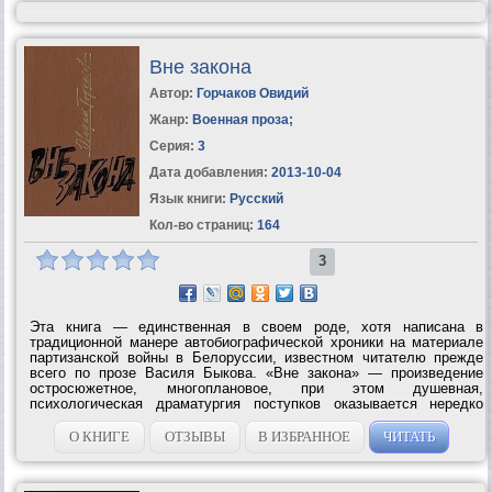
Вне закона
Автор:
Горчаков Овидий
Жанр:
Военная проза
;
Серия:
3
Дата добавления:
2013-10-04
Язык книги:
Русский
Кол-во страниц:
164
3
Эта книга — единственная в своем роде, хотя написана в
традиционной манере автобиографической хроники на материале
партизанской войны в Белоруссии, известном читателю прежде
всего по прозе Василя Быкова. «Вне закона» — произведение
остросюжетное, многоплановое, при этом душевная,
психологическая драматургия поступков оказывается нередко
увлекательнее самых занимательных описаний происходящих
событий. Народная война...
О КНИГЕ
ОТЗЫВЫ
В ИЗБРАННОЕ
ЧИТАТЬ