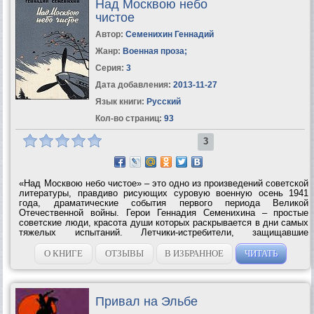
Над Москвою небо
чистое
Автор:
Семенихин Геннадий
Жанр:
Военная проза
;
Серия:
3
Дата добавления:
2013-11-27
Язык книги:
Русский
Кол-во страниц:
93
3
«Над Москвою небо чистое» – это одно из произведений советской
литературы, правдиво рисующих суровую военную осень 1941
года, драматические события первого периода Великой
Отечественной войны. Герои Геннадия Семенихина – простые
советские люди, красота души которых раскрывается в дни самых
тяжелых испытаний. Летчики-истребители, защищавшие
московское небо в грозном сорок первом году, – настоящие
патриоты, вынесшие на своих...
О КНИГЕ
ОТЗЫВЫ
В ИЗБРАННОЕ
ЧИТАТЬ
Привал на Эльбе