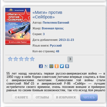
«Миги» против
«Сейбров»
Автор:
Пепеляев Евгений
Жанр:
Военная проза
;
Серия:
3
Дата добавления:
2013-11-23
Язык книги:
Русский
Кол-во страниц:
48
3
55 лет назад началась первая русско-американская война — в
1950 году в небе Кореи советские летчики впервые сошлись в бою
с американскими пилотами. Символами той войны стали
советский МиГ-15 и американский F-86 «Сейбр» — лучшие
истребители своего времени, очень похожие внешне и примерно
равные по своим боевым возможностям, так что исход боя решало
лишь мастерство пилотов. И «сталинские соколы» вышли из этой
схватки победителями....
О КНИГЕ
ОТЗЫВЫ
В ИЗБРАННОЕ
ЧИТАТЬ