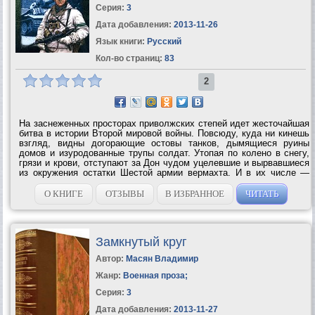
Серия:
3
Дата добавления:
2013-11-26
Язык книги:
Русский
Кол-во страниц:
83
2
На заснеженных просторах приволжских степей идет жесточайшая
битва в истории Второй мировой войны. Повсюду, куда ни кинешь
взгляд, видны догорающие остовы танков, дымящиеся руины
домов и изуродованные трупы солдат. Утопая по колено в снегу,
грязи и крови, отступают за Дон чудом уцелевшие и вырвавшиеся
из окружения остатки Шестой армии вермахта. И в их числе —
Свен и его боевые товарищи, ветераны из штрафного танкового
полка....
О КНИГЕ
ОТЗЫВЫ
В ИЗБРАННОЕ
ЧИТАТЬ
Замкнутый круг
Автор:
Масян Владимир
Жанр:
Военная проза
;
Серия:
3
Дата добавления:
2013-11-27