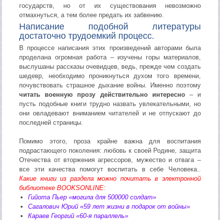
государств, но от их существования невозможно
отмахнуться, а тем более предать их забвению.
Написание подобной литературы
достаточно трудоемкий процесс.
В процессе написания этих произведений авторами была
проделана огромная работа – изучены горы материалов,
выслушаны рассказы очевидцев, ведь, прежде чем создать
шедевр, необходимо проникнуться духом того времени,
почувствовать страшное дыхание войны. Именно поэтому
читать военную прозу действительно интересно
– и
пусть подобные книги трудно назвать увлекательными, но
они овладевают вниманием читателей и не отпускают до
последней страницы.
Помимо этого, проза крайне важна для воспитания
подрастающего поколения: любовь к своей Родине, защита
Отечества от вторжения агрессоров, мужество и отвага –
все эти качества помогут воспитать в себе Человека..
Какие книги из раздела можно почитать в электронной
библиотеке BOOKSONLINE:
Гийота Пьер «могила для 500000 солдат»
Сагалович Юрий «59 лет жизни в подарок от войны»
Караев Георгий «60-я параллель»