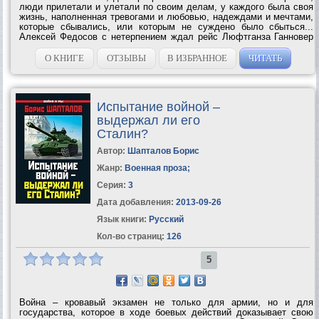
люди прилетали и улетали по своим делам, у каждого была своя
жизнь, наполненная тревогами и любовью, надеждами и мечтами,
которые сбывались, или которым не суждено было сбыться...
Алексей Федосов с нетерпением ждал рейс Люфтганза Ганновер
— Петербург. Его волнение выдавали пальцы в которых нервно
дрожала сигарета, он...
О КНИГЕ
ОТЗЫВЫ
В ИЗБРАННОЕ
ЧИТАТЬ
Испытание войной –
выдержал ли его
Сталин?
Автор:
Шапталов Борис
Жанр:
Военная проза
;
Серия:
3
Дата добавления:
2013-09-26
Язык книги:
Русский
Кол-во страниц:
126
5
Война – кровавый экзамен не только для армии, но и для
государства, которое в ходе боевых действий доказывает свою