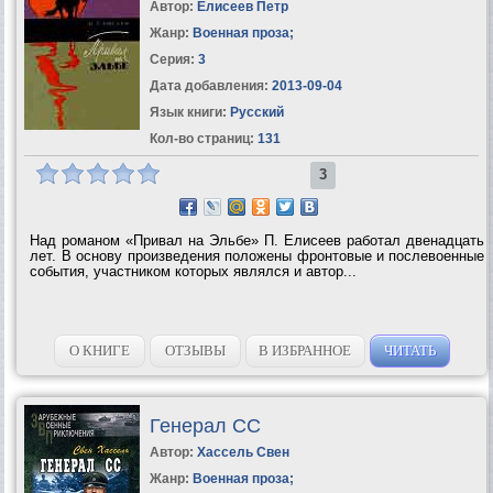
Автор:
Елисеев Петр
Жанр:
Военная проза
;
Серия:
3
Дата добавления:
2013-09-04
Язык книги:
Русский
Кол-во страниц:
131
3
Над романом «Привал на Эльбе» П. Елисеев работал двенадцать
лет. В основу произведения положены фронтовые и послевоенные
события, участником которых являлся и автор...
О КНИГЕ
ОТЗЫВЫ
В ИЗБРАННОЕ
ЧИТАТЬ
Генерал СС
Автор:
Хассель Свен
Жанр:
Военная проза
;