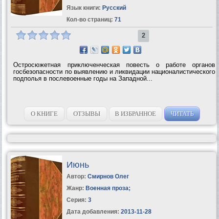
Язык книги:
Русский
Кол-во страниц:
71
2
Остросюжетная приключенческая повесть о работе органов
госбезопасности по выявлению и ликвидации националистического
подполья в послевоенные годы на Западной...
О КНИГЕ
ОТЗЫВЫ
В ИЗБРАННОЕ
ЧИТАТЬ
Июнь
Автор:
Смирнов Олег
Жанр:
Военная проза
;
Серия:
3
Дата добавления:
2013-11-28