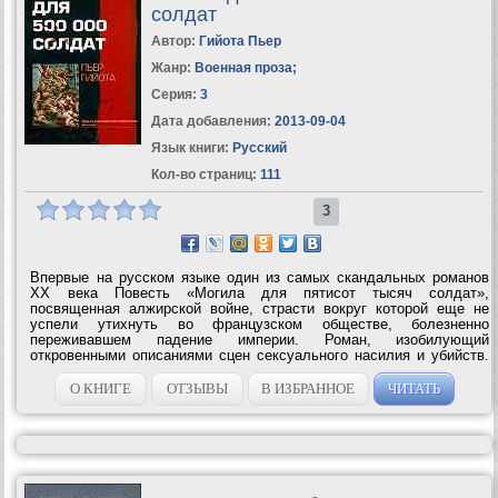
солдат
Автор:
Гийота Пьер
Жанр:
Военная проза
;
Серия:
3
Дата добавления:
2013-09-04
Язык книги:
Русский
Кол-во страниц:
111
3
Впервые на русском языке один из самых скандальных романов
XX века Повесть «Могила для пятисот тысяч солдат»,
посвященная алжирской войне, страсти вокруг которой еще не
успели утихнуть во французском обществе, болезненно
переживавшем падение империи. Роман, изобилующий
откровенными описаниями сцен сексуального насилия и убийств.
Сегодня эта книга, впервые выходящая в русском переводе
Михаила Иванова, признана величайшим и...
О КНИГЕ
ОТЗЫВЫ
В ИЗБРАННОЕ
ЧИТАТЬ