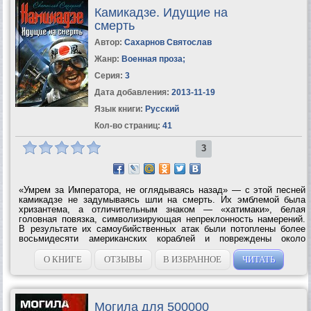
Камикадзе. Идущие на
смерть
Автор:
Сахарнов Святослав
Жанр:
Военная проза
;
Серия:
3
Дата добавления:
2013-11-19
Язык книги:
Русский
Кол-во страниц:
41
3
«Умрем за Императора, не оглядываясь назад» — с этой песней
камикадзе не задумываясь шли на смерть. Их эмблемой была
хризантема, а отличительным знаком — «хатимаки», белая
головная повязка, символизирующая непреклонность намерений.
В результате их самоубийственных атак были потоплены более
восьмидесяти американских кораблей и повреждены около
двухсот. В августе 1945 года с японскими смертниками пришлось
столкнуться и советским...
О КНИГЕ
ОТЗЫВЫ
В ИЗБРАННОЕ
ЧИТАТЬ
Могила для 500000