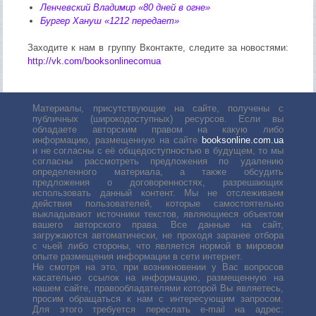
Ленчевский Владимир «80 дней в огне»
Бургер Хануш «1212 передает»
Заходите к нам в группу Вконтакте, следите за новостями:
http://vk.com/booksonlinecomua
Материалы, присутствующие на сайте, получены с
публичных (широкодоступных) ресурсов. Если вы
обладаете авторским правом на какую либо
информацию, размещенную на сайте
booksonline.com.ua
и не согласны с её общедоступностью в будущем, то мы
согласны рассмотреть предложения по удалению
определенного материала, а также обсудить
предложения о договоренностях, разрешающих
использовать данный контент. Мы не отслеживаем
действия пользователей, которые самостоятельно
выкладывают источники текстов, являющиеся объектом
вашего авторского права. Все данные на сайт,
загружаются автоматически, не проходя заранее отбора
с чьей либо стороны, что является нормой в мировом
опыте размещения информации в сети интернет.
Не смотря на это, при возникновении у Вас вопросов
касательно ссылок на информацию, размещенную на
нашем сайте, правообладателями которой Вы являетесь,
просим обращаться к нам с интересующим запросом.
Для этого требуется переслать е-mail на адрес: