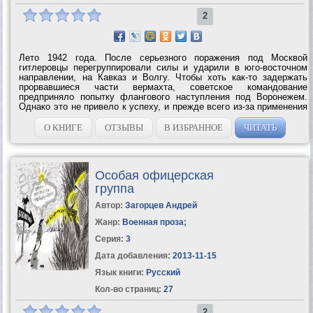
2
Лето 1942 года. После серьезного поражения под Москвой
гитлеровцы перегруппировали силы и ударили в юго-восточном
направлении, на Кавказ и Волгу. Чтобы хоть как-то задержать
прорвавшиеся части вермахта, советское командование
предприняло попытку флангового наступления под Воронежем.
Однако это не привело к успеху, и прежде всего из-за применения
немцами загадочного и страшного оружия, буквально сжигавшего
русские...
О КНИГЕ
ОТЗЫВЫ
В ИЗБРАННОЕ
ЧИТАТЬ
Особая офицерская
группа
Автор:
Загорцев Андрей
Жанр:
Военная проза
;
Серия:
3
Дата добавления:
2013-11-15
Язык книги:
Русский
Кол-во страниц:
27
2