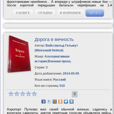
фронтовиками неизбежно… А впереди у штрафников новые бои —
после короткой передышки батальон переброшен на 1-й
Белорусский фронт, который со дня на день должен перейти в
наступление. Как обычно, штрафбат...
О КНИГЕ
ОТЗЫВЫ
В ИЗБРАННОЕ
ЧИТАТЬ
Дорога в вечность
Автор:
Вайссвальд Гельмут
(Weisswald Helmut)
Жанр:
Альтернативная
история
;
Военная проза
;
Серия:
3
Дата добавления:
2014-05-05
Язык книги:
Русский
Кол-во страниц:
510
5
Аэропорт Пулково жил своей обычной жизнью, садились и
взлетали самолеты, диктор приятным голосом объявляла рейсы,