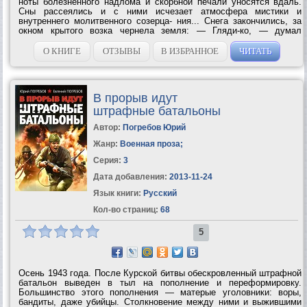
ноты болезненного надлома и скорбной печали уносятся вдаль.
Сны рассеялись и с ними исчезает атмосфера мистики и
внутреннего молитвенного созерца- ния... Снега закончились, за
окном крытого возка чернела земля: — Гляди-ко, — думал
Демидов, — на Урале морозы, птица на лету замерзает, а здесь
тепло и сыро что осенью, там снегов...
О КНИГЕ
ОТЗЫВЫ
В ИЗБРАННОЕ
ЧИТАТЬ
В прорыв идут
штрафные батальоны
Автор:
Погребов Юрий
Жанр:
Военная проза
;
Серия:
3
Дата добавления:
2013-11-24
Язык книги:
Русский
Кол-во страниц:
68
5
Осень 1943 года. После Курской битвы обескровленный штрафной
батальон выведен в тыл на пополнение и переформировку.
Большинство этого пополнения — матерые уголовники: воры,
бандиты, даже убийцы. Столкновение между ними и выжившими