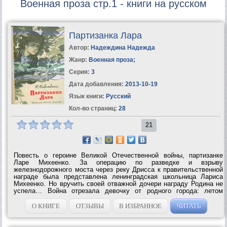
Военная проза стр.1 - книги на русском
Партизанка Лара
Автор:
Надеждина Надежда
Жанр:
Военная проза
;
Серия:
3
Дата добавления:
2013-10-19
Язык книги:
Русский
Кол-во страниц:
28
21
Повесть о героине Великой Отечественной войны, партизанке
Ларе Михеенко. За операцию по разведке и взрыву
железнодорожного моста через реку Дрисса к правительственной
награде была представлена ленинградская школьница Лариса
Михеенко. Но вручить своей отважной дочери награду Родина не
успела… Война отрезала девочку от родного города: летом
уехала она на каникулы в Пустошкинский район, а вернуться не
сумела — деревню...
О КНИГЕ
ОТЗЫВЫ
В ИЗБРАННОЕ
ЧИТАТЬ