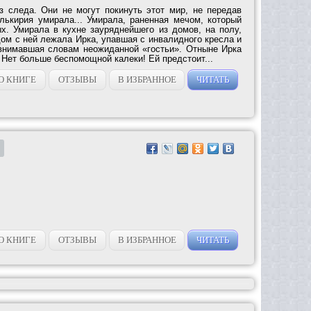
з следа. Они не могут покинуть этот мир, не передав
алькирия умирала... Умирала, раненная мечом, который
х. Умирала в кухне зауряднейшего из домов, на полу,
ом с ней лежала Ирка, упавшая с инвалидного кресла и
внимавшая словам неожиданной «гостьи». Отныне Ирка
 Нет больше беспомощной калеки! Ей предстоит...
О КНИГЕ
ОТЗЫВЫ
В ИЗБРАННОЕ
ЧИТАТЬ
О КНИГЕ
ОТЗЫВЫ
В ИЗБРАННОЕ
ЧИТАТЬ