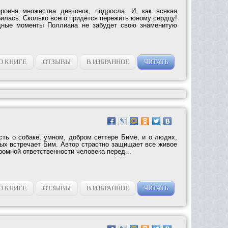
роиня множества девчонок, подросла. И, как всякая
илась. Сколько всего придётся пережить юному сердцу!
дные моменты Поллиана не забудет свою знаменитую
О КНИГЕ
ОТЗЫВЫ
В ИЗБРАННОЕ
ЧИТАТЬ
сть о собаке, умном, добром сеттере Биме, и о людях,
рых встречает Бим. Автор страстно защищает все живое
громной ответственности человека перед...
О КНИГЕ
ОТЗЫВЫ
В ИЗБРАННОЕ
ЧИТАТЬ