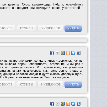
 про девочку Суок, канатоходца Тибула, оружейника
 вместе с народом они победили своих угнетателей –
О КНИГЕ
ОТЗЫВЫ
В ИЗБРАННОЕ
ЧИТАТЬ
ки вы встретите таких же мальчишек и девчонок, как вы
ас, бывают порой неприятности, огорчения, иной раз и
сь в страницы книжки М. Тарловского, вы услышите
 лязгая, шпаги мушкетеров, как таинственно плещется
од днищем золотой лодки и дует сквозь дверную щель
 сборник включены повесть 'Золотая лодка' и...
О КНИГЕ
ОТЗЫВЫ
В ИЗБРАННОЕ
ЧИТАТЬ