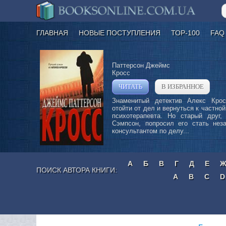
ГЛАВНАЯ
НОВЫЕ ПОСТУПЛЕНИЯ
ТОР-100
FAQ
Паттерсон Джеймс
Кросс
ЧИТАТЬ
В ИЗБРАННОЕ
»
Знаменитый детектив Алекс Кро
отойти от дел и вернуться к частной
психотерапевта. Но старый друг, 
Сэмпсон, попросил его стать нез
консультантом по делу...
А
Б
В
Г
Д
Е
ПОИСК АВТОРА КНИГИ:
A
B
C
D