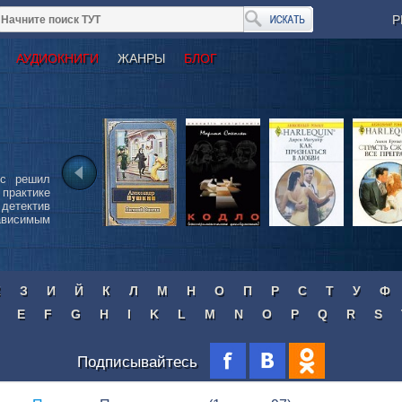
Р
АУДИОКНИГИ
ЖАНРЫ
БЛОГ
сс решил
 практике
детектив
ависимым
Ж
З
И
Й
К
Л
М
Н
О
П
Р
С
Т
У
Ф
E
F
G
H
I
K
L
M
N
O
P
Q
R
S
Подписывайтесь