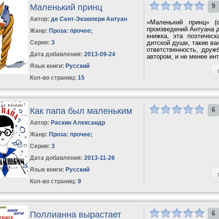
Маленький принц
9
Автор:
де Сент-Экзюпери Антуан
«Маленький принц» (
произведений Антуана д
Жанр:
Проза: прочее
;
книжка, эта поэтичес
Серия:
3
дитской души, такие ва
ответственность, друж
Дата добавления:
2013-09-24
автором, и не менее инт
Язык книги:
Русский
Кол-во страниц:
15
Как папа был маленьким
6
Автор:
Раскин Александр
Жанр:
Проза: прочее
;
Серия:
3
Дата добавления:
2013-11-26
Язык книги:
Русский
Кол-во страниц:
9
Поллианна вырастает
6