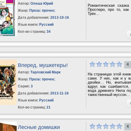
Автор:
Олеша Юрий
Романтическая сказка
Просперо, про то, как
Жанр:
Проза: прочее
;
Трёх...
Дата добавления:
2013-10-16
Язык книги:
Русский
Кол-во страниц:
34
Вперед, мушкетеры!
4
Автор:
Тарловский Марк
На страницах этой книж
сами. У них, как и у в
Жанр:
Проза: прочее
;
двойки… Но, вчитывая
Серия:
3
вдруг, как сшибаются,
вода древнего Нила п
Дата добавления:
2013-11-16
таинственный муссон… В
Язык книги:
Русский
Кол-во страниц:
21
Лесные домишки
4