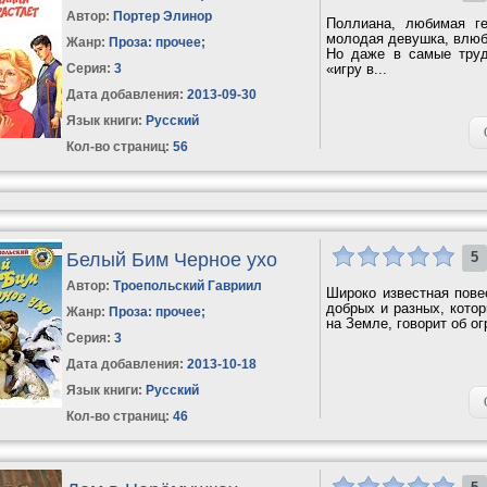
Автор:
Портер Элинор
Поллиана, любимая ге
молодая девушка, влюб
Жанр:
Проза: прочее
;
Но даже в самые тру
Серия:
3
«игру в...
Дата добавления:
2013-09-30
Язык книги:
Русский
Кол-во страниц:
56
Белый Бим Черное ухо
5
Автор:
Троепольский Гавриил
Широко известная пове
добрых и разных, кото
Жанр:
Проза: прочее
;
на Земле, говорит об о
Серия:
3
Дата добавления:
2013-10-18
Язык книги:
Русский
Кол-во страниц:
46