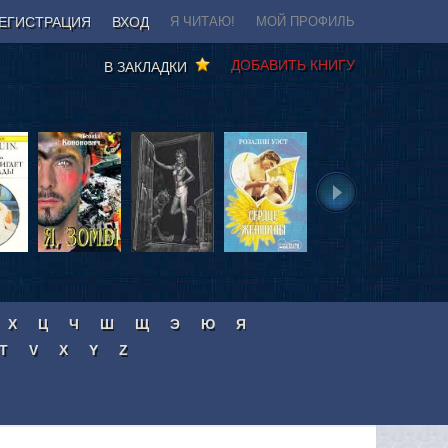
ЕГИСТРАЦИЯ
ВХОД
Я ЧИТАЮ!
МОЙ ПРОФИЛЬ
ДОБАВИТЬ КНИГУ
В ЗАКЛАДКИ
Х
Ц
Ч
Ш
Щ
Э
Ю
Я
T
V
X
Y
Z