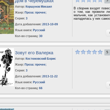
Дом в Черёмушках
5
Автор:
Коршунов Михаил
В сборник входят повес
о том, как провели л
Жанр:
Проза: прочее
;
мальчик, как установи
Серия:
3
наладилась у них самос
Дата добавления:
2013-10-09
Язык книги:
Русский
Кол-во страниц:
30
Зовут его Валерка
5
Автор:
Костюковский Борис
Жанр:
Проза: прочее
;
Серия:
3
Дата добавления:
2013-11-22
Язык книги:
Русский
Кол-во страниц:
66