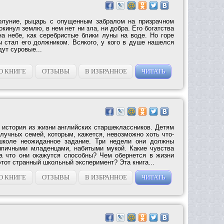
олуние, рыцарь с опущенным забралом на призрачном
покинул землю, в нем нет ни зла, ни добра. Его богатства
на небе, как серебристые блики луны на воде. Но горе
ы стал его должником. Всякого, у кого в душе нашелся
дут суровые...
О КНИГЕ
ОТЗЫВЫ
В ИЗБРАННОЕ
ЧИТАТЬ
стория из жизни английских старшеклассников. Детям
лучных семей, которым, кажется, невозможно хоть что-
школе неожиданное задание. Три недели они должны
япичными младенцами, набитыми мукой. Какие чувства
а что они окажутся способны? Чем обернется в жизни
этот странный школьный эксперимент? Эта книга...
О КНИГЕ
ОТЗЫВЫ
В ИЗБРАННОЕ
ЧИТАТЬ