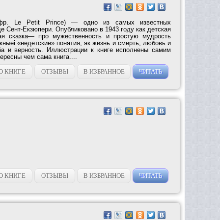
фр. Le Petit Prince) — одно из самых известных
е Сент-Екзюпери. Опубликовано в 1943 году как детская
кая сказка— про мужественность и простую мудрость
жныеі «недетские» понятия, як жизнь и смерть, любовь и
ба и верность. Иллюстрации к книге исполнены самим
ересны чем сама книга....
О КНИГЕ
ОТЗЫВЫ
В ИЗБРАННОЕ
ЧИТАТЬ
О КНИГЕ
ОТЗЫВЫ
В ИЗБРАННОЕ
ЧИТАТЬ