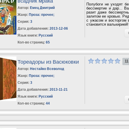
всадник мрака
Полубоги не уходят бе
Автор:
Емец Дмитрий
бессмертие и дар... В
разит даже бессмертны
Жанр:
Проза: прочее
;
залитом ее кровью. Ряд
с ужасом и восторгом 
Серия:
3
становится валькирией!
Дата добавления:
2013-12-06
Язык книги:
Русский
Кол-во страниц:
65
Тореадоры из Васюковки
11
Автор:
Нестайко Всеволод
Жанр:
Проза: прочее
;
Серия:
3
Дата добавления:
2013-11-21
Язык книги:
Русский
Кол-во страниц:
44