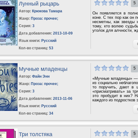
Лунный рыцарь
5
Автор:
Крюкова Тамара
Он появляется в полн
коне. С тех пор как он 
Жанр:
Проза: прочее
;
несметны, как звезды 
Серия:
3
тому, кто волею судьб
уголок для алчности, ж
Дата добавления:
2013-10-09
Язык книги:
Русский
Кол-во страниц:
53
Мучные младенцы
5
Автор:
Файн Энн
«Мучные младенцы» — и
из социально неблагопо
Жанр:
Проза: прочее
;
то поручить, дают в 
Серия:
3
«присматривать» за тр
это пробудит в них? Н
Дата добавления:
2013-11-06
каждого из подростков 
Язык книги:
Русский
Кол-во страниц:
34
Три толстяка
5