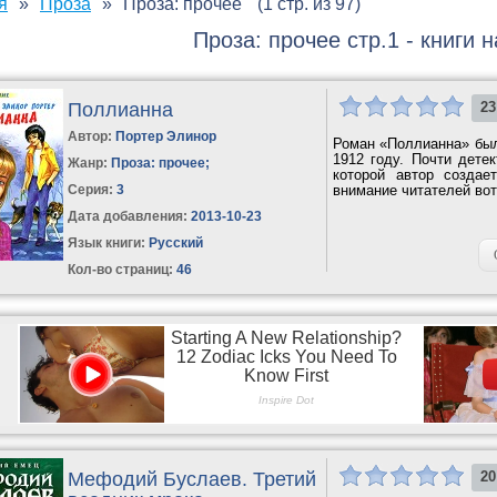
я
Проза
Проза: прочее
(1 стр. из 97)
Проза: прочее стр.1 - книги 
Поллианна
23
Автор:
Портер Элинор
Роман «Поллианна» был
1912 году. Почти дете
Жанр:
Проза: прочее
;
которой автор создае
Серия:
3
внимание читателей вот
Дата добавления:
2013-10-23
Язык книги:
Русский
Кол-во страниц:
46
Мефодий Буслаев. Третий
20