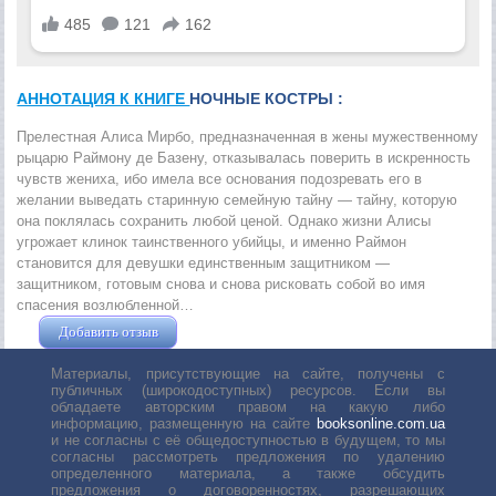
АННОТАЦИЯ К КНИГЕ
НОЧНЫЕ КОСТРЫ :
Прелестная Алиса Мирбо, предназначенная в жены мужественному
рыцарю Раймону де Базену, отказывалась поверить в искренность
чувств жениха, ибо имела все основания подозревать его в
желании выведать старинную семейную тайну — тайну, которую
она поклялась сохранить любой ценой. Однако жизни Алисы
угрожает клинок таинственного убийцы, и именно Раймон
становится для девушки единственным защитником —
защитником, готовым снова и снова рисковать собой во имя
спасения возлюбленной…
Добавить отзыв
Жушман Дмитрий
Материалы, присутствующие на сайте, получены с
публичных (широкодоступных) ресурсов. Если вы
обладаете авторским правом на какую либо
информацию, размещенную на сайте
booksonline.com.ua
и не согласны с её общедоступностью в будущем, то мы
согласны рассмотреть предложения по удалению
определенного материала, а также обсудить
предложения о договоренностях, разрешающих