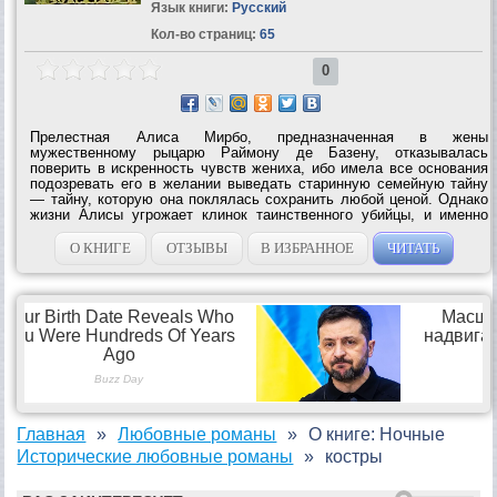
Язык книги:
Русский
Кол-во страниц:
65
0
Прелестная Алиса Мирбо, предназначенная в жены
мужественному рыцарю Раймону де Базену, отказывалась
поверить в искренность чувств жениха, ибо имела все основания
подозревать его в желании выведать старинную семейную тайну
— тайну, которую она поклялась сохранить любой ценой. Однако
жизни Алисы угрожает клинок таинственного убийцы, и именно
Раймон становится для девушки единственным защитником —
защитником, готовым снова и...
О КНИГЕ
ОТЗЫВЫ
В ИЗБРАННОЕ
ЧИТАТЬ
Главная
Любовные романы
О книге: Ночные
Исторические любовные романы
костры