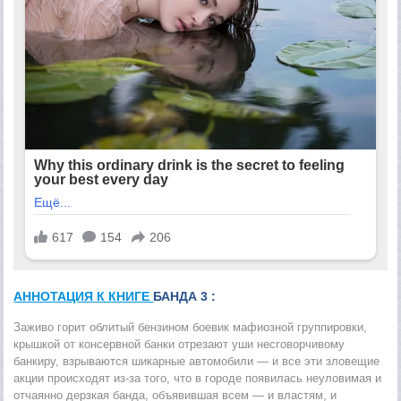
АННОТАЦИЯ К КНИГЕ
БАНДА 3 :
Заживо горит облитый бензином боевик мафиозной группировки,
крышкой от консервной банки отрезают уши несговорчивому
банкиру, взрываются шикарные автомобили — и все эти зловещие
акции происходят из-за того, что в городе появилась неуловимая и
отчаянно дерзкая банда, объявившая всем — и властям, и