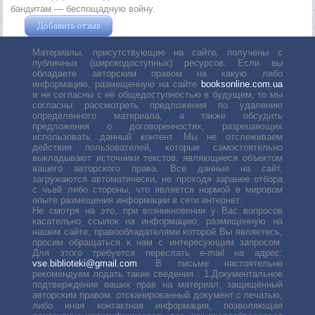
бандитам — беспощадную войну.
Добавить отзыв
Жушман Дмитрий
Материалы, присутствующие на сайте, получены с
публичных (широкодоступных) ресурсов. Если вы
обладаете авторским правом на какую либо
информацию, размещенную на сайте
booksonline.com.ua
и не согласны с её общедоступностью в будущем, то мы
согласны рассмотреть предложения по удалению
определенного материала, а также обсудить
предложения о договоренностях, разрешающих
использовать данный контент. Мы не отслеживаем
действия пользователей, которые самостоятельно
выкладывают источники текстов, являющиеся объектом
вашего авторского права. Все данные на сайт,
загружаются автоматически, не проходя заранее отбора
с чьей либо стороны, что является нормой в мировом
опыте размещения информации в сети интернет.
Не смотря на это, при возникновении у Вас вопросов
касательно ссылок на информацию, размещенную на
нашем сайте, правообладателями которой Вы являетесь,
просим обращаться к нам с интересующим запросом.
Для этого требуется переслать е-mail на адрес:
vse.biblioteki@gmail.com
. В письме настоятельно
рекомендуем подать такие сведения : 1.Документальное
подтверждение ваших прав на материал, защищённый
авторским правом: отсканированный документ с печатью,
либо иная контактная информация, позволяющая