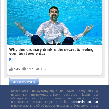
Добавить отзыв
Жушман Дмитрий
Материалы, присутствующие на сайте, получены с
публичных (широкодоступных) ресурсов. Если вы
обладаете авторским правом на какую либо
информацию, размещенную на сайте
booksonline.com.ua
и не согласны с её общедоступностью в будущем, то мы