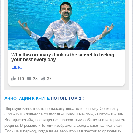
АННОТАЦИЯ К КНИГЕ
ПОТОП. ТОМ 2 :
Широкую известность польскому писателю Генрику Сенкевичу
(1846-1916) принесла трилогия «Огнем и мечом», «Потоп» и «Пан
Володыевский», посвященная поворотным событиям в истории его
родины. В романе «Потоп» изображена феодальная шляхетская
Польша в период, когда на ее территории в жестоких сражениях