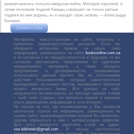
развертывалась польско-шведская война. Молодой хорунжий, а
затем полковник Анджей Кмициц совершает не только ратные
подвиги во имя родины, но и находит свою любовь — Александру
Белевич.
Добавить отзыв
Жушман Дмитрий
Материалы, присутствующие на сайте, получены с
публичных (широкодоступных) ресурсов. Если вы
обладаете авторским правом на какую либо
информацию, размещенную на сайте
booksonline.com.ua
и не согласны с её общедоступностью в будущем, то мы
согласны рассмотреть предложения по удалению
определенного материала, а также обсудить
предложения о договоренностях, разрешающих
использовать данный контент. Мы не отслеживаем
действия пользователей, которые самостоятельно
выкладывают источники текстов, являющиеся объектом
вашего авторского права. Все данные на сайт,
загружаются автоматически, не проходя заранее отбора
с чьей либо стороны, что является нормой в мировом
опыте размещения информации в сети интернет.
Не смотря на это, при возникновении у Вас вопросов
касательно ссылок на информацию, размещенную на
нашем сайте, правообладателями которой Вы являетесь,
просим обращаться к нам с интересующим запросом.
Для этого требуется переслать е-mail на адрес:
vse.biblioteki@gmail.com
. В письме настоятельно
рекомендуем подать такие сведения : 1.Документальное