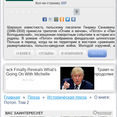
Кол-во страниц:
237
0
Широкую известность польскому писателю Генрику Сенкевичу
(1846-1916) принесла трилогия «Огнем и мечом», «Потоп» и «Пан
Володыевский», посвященная поворотным событиям в истории его
родины. В романе «Потоп» изображена феодальная шляхетская
Польша в период, когда на ее территории в жестоких сражениях
развертывалась польско-шведская война. Молодой хорунжий, а
затем полковник Анджей Кмициц совершает не только ратные
подвиги во имя родины,...
О КНИГЕ
ОТЗЫВЫ
В ИЗБРАННОЕ
ЧИТАТЬ
Главная
Проза
Историческая проза
О книге:
Потоп. Том 2