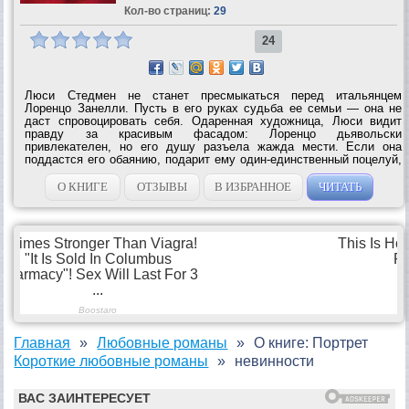
Кол-во страниц:
29
24
Люси Стедмен не станет пресмыкаться перед итальянцем
Лоренцо Занелли. Пусть в его руках судьба ее семьи — она не
даст спровоцировать себя. Одаренная художница, Люси видит
правду за красивым фасадом: Лоренцо дьявольски
привлекателен, но его душу разъела жажда мести. Если она
поддастся его обаянию, подарит ему один-единственный поцелуй,
она навсегда потеряет голову… и...
О КНИГЕ
ОТЗЫВЫ
В ИЗБРАННОЕ
ЧИТАТЬ
Главная
Любовные романы
О книге: Портрет
Короткие любовные романы
невинности