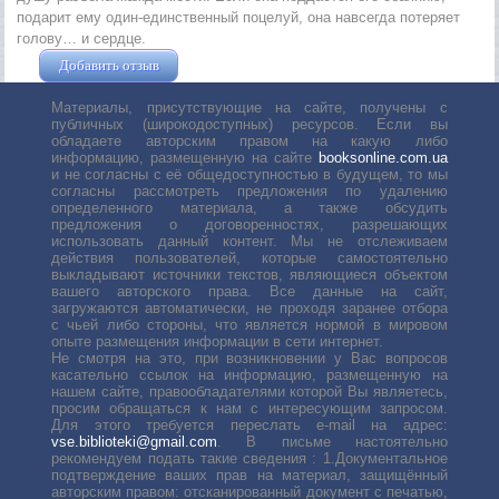
подарит ему один-единственный поцелуй, она навсегда потеряет
голову… и сердце.
Добавить отзыв
Жушман Дмитрий
Материалы, присутствующие на сайте, получены с
публичных (широкодоступных) ресурсов. Если вы
обладаете авторским правом на какую либо
информацию, размещенную на сайте
booksonline.com.ua
и не согласны с её общедоступностью в будущем, то мы
согласны рассмотреть предложения по удалению
определенного материала, а также обсудить
предложения о договоренностях, разрешающих
использовать данный контент. Мы не отслеживаем
действия пользователей, которые самостоятельно
выкладывают источники текстов, являющиеся объектом
вашего авторского права. Все данные на сайт,
загружаются автоматически, не проходя заранее отбора
с чьей либо стороны, что является нормой в мировом
опыте размещения информации в сети интернет.
Не смотря на это, при возникновении у Вас вопросов
касательно ссылок на информацию, размещенную на
нашем сайте, правообладателями которой Вы являетесь,
просим обращаться к нам с интересующим запросом.
Для этого требуется переслать е-mail на адрес:
vse.biblioteki@gmail.com
. В письме настоятельно
рекомендуем подать такие сведения : 1.Документальное
подтверждение ваших прав на материал, защищённый
авторским правом: отсканированный документ с печатью,