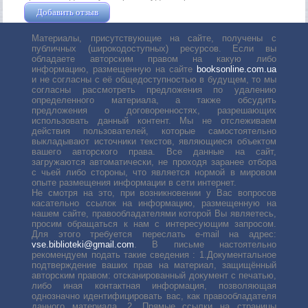
Добавить отзыв
Жушман Дмитрий
Материалы, присутствующие на сайте, получены с
публичных (широкодоступных) ресурсов. Если вы
обладаете авторским правом на какую либо
информацию, размещенную на сайте
booksonline.com.ua
и не согласны с её общедоступностью в будущем, то мы
согласны рассмотреть предложения по удалению
определенного материала, а также обсудить
предложения о договоренностях, разрешающих
использовать данный контент. Мы не отслеживаем
действия пользователей, которые самостоятельно
выкладывают источники текстов, являющиеся объектом
вашего авторского права. Все данные на сайт,
загружаются автоматически, не проходя заранее отбора
с чьей либо стороны, что является нормой в мировом
опыте размещения информации в сети интернет.
Не смотря на это, при возникновении у Вас вопросов
касательно ссылок на информацию, размещенную на
нашем сайте, правообладателями которой Вы являетесь,
просим обращаться к нам с интересующим запросом.
Для этого требуется переслать е-mail на адрес:
vse.biblioteki@gmail.com
. В письме настоятельно
рекомендуем подать такие сведения : 1.Документальное
подтверждение ваших прав на материал, защищённый
авторским правом: отсканированный документ с печатью,
либо иная контактная информация, позволяющая
однозначно идентифицировать вас, как правообладателя
данного материала. 2. Прямые ссылки на страницы