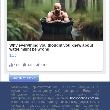
Добавить отзыв
Жушман Дмитрий
Материалы, присутствующие на сайте, получены с
публичных (широкодоступных) ресурсов. Если вы
обладаете авторским правом на какую либо
информацию, размещенную на сайте
booksonline.com.ua
и не согласны с её общедоступностью в будущем, то мы
согласны рассмотреть предложения по удалению
определенного материала, а также обсудить