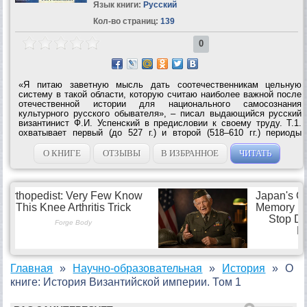
Язык книги:
Русский
Кол-во страниц:
139
0
«Я питаю заветную мысль дать соотечественникам цельную
систему в такой области, которую считаю наиболее важной после
отечественной истории для национального самосознания
культурного русского обывателя», – писал выдающийся русский
византинист Ф.И. Успенский в предисловии к своему труду. Т.1.
охватывает первый (до 527 г.) и второй (518–610 гг.) периоды
истории Византии, – от перенесения столицы в Константинопль до
восстания экзарха...
О КНИГЕ
ОТЗЫВЫ
В ИЗБРАННОЕ
ЧИТАТЬ
Главная
Научно-образовательная
История
О
книге: История Византийской империи. Том 1