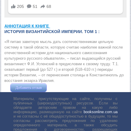
АННОТАЦИЯ К КНИГЕ
ИСТОРИЯ ВИЗАНТИЙСКОЙ ИМПЕРИИ. ТОМ 1 :
«Я питаю заветную мысль дать соотечественникам цельную
систему в такой области, которую считаю наиболее важной после
отечественной истории для национального самосознания
культурного русского обывателя», – писал выдающийся русский
византинист Ф.И. Успенский в предисловии к своему труду. Т.1.
охватывает первый (до 527 г.) и второй (518–610 гг.) периоды
истории Византии, – от перенесения столицы в Константинопль до
восстания экзарха Ираклия.
Добавить отзыв
Жушман Дмитрий
Материалы, присутствующие на сайте, получены с
публичных (широкодоступных) ресурсов. Если вы
обладаете авторским правом на какую либо
информацию, размещенную на сайте
booksonline.com.ua
и не согласны с её общедоступностью в будущем, то мы
согласны рассмотреть предложения по удалению
определенного материала, а также обсудить
предложения о договоренностях, разрешающих