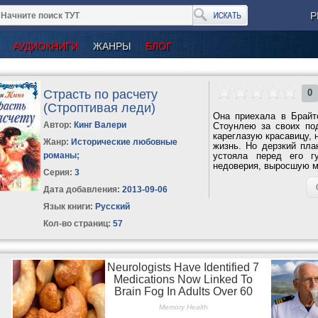
Р
АУДИОКНИГИ
ЖАНРЫ
БЛОГ
Страсть по расчету
0
(Строптивая леди)
Она приехала в Брайт
Автор:
Кинг Валери
Стоунлею за своих под
кареглазую красавицу, 
Жанр:
Исторические любовные
жизнь. Но дерзкий пл
романы
;
устояла перед его г
недоверия, выросшую м
Серия:
3
Дата добавления:
2013-09-06
Язык книги:
Русский
Кол-во страниц:
57