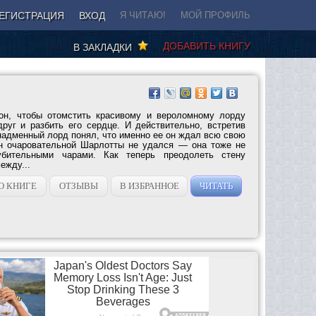
ЕГИСТРАЦИЯ
ВХОД
Я ЧИТАЮ!
МОЙ ПРОФИЛЬ
ДОБАВИТЬ КНИГУ
В ЗАКЛАДКИ
он, чтобы отомстить красивому и вероломному лорду
руг и разбить его сердце. И действительно, встретив
надменный лорд понял, что именно ее он ждал всю свою
ан очаровательной Шарлотты не удался — она тоже не
убительными чарами. Как теперь преодолеть стену
ежду...
О КНИГЕ
ОТЗЫВЫ
В ИЗБРАННОЕ
ЧИТАТЬ