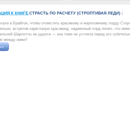
АЦИЯ К КНИГЕ
СТРАСТЬ ПО РАСЧЕТУ (СТРОПТИВАЯ ЛЕДИ) :
хала в Брайтон, чтобы отомстить красивому и вероломному лорду Стоун
ельно, встретив кареглазую красавицу, надменный лорд понял, что име
ельной Шарлотты не удался — она тоже не устояла перед его губительн
ю между ними?
зыв
Жушман Дмитрий