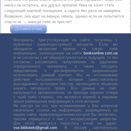
никого не осталось, все друзья пропали! Ника не хочет стать
следующей жертвой похищения, а сидеть без дела не намерена.
Возможно, она идет на верную гибель, однако если не попытается
спасти их — никогда себе не простит!
Добавить отзыв
Жушман Дмитрий
Материалы, присутствующие на сайте, получены с
публичных (широкодоступных) ресурсов. Если вы
обладаете авторским правом на какую либо
информацию, размещенную на сайте
booksonline.com.ua
и не согласны с её общедоступностью в будущем, то мы
согласны рассмотреть предложения по удалению
определенного материала, а также обсудить
предложения о договоренностях, разрешающих
использовать данный контент. Мы не отслеживаем
действия пользователей, которые самостоятельно
выкладывают источники текстов, являющиеся объектом
вашего авторского права. Все данные на сайт,
загружаются автоматически, не проходя заранее отбора
с чьей либо стороны, что является нормой в мировом
опыте размещения информации в сети интернет.
Не смотря на это, при возникновении у Вас вопросов
касательно ссылок на информацию, размещенную на
нашем сайте, правообладателями которой Вы являетесь,
просим обращаться к нам с интересующим запросом.
Для этого требуется переслать е-mail на адрес:
vse.biblioteki@gmail.com
. В письме настоятельно