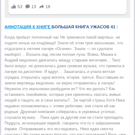
АННОТАЦИЯ К КНИГЕ
БОЛЬШАЯ КНИГА УЖАСОВ 41 :
Когда пробьет полночный час Не тревожьте покой мертвых, не
ходите ночью на кладбище! Знали об этом трое мальчишек, что
отдыхали в летнем лагере «Огонек». Знали — но сделали
наоборот… Взошла над лесом полная луна. Вовка, Мишка и
Андрей медленно двигались между старыми могилами… Тихо
было вокруг, не доносилась даже громкая музыка, что гремела в
лагере на дискотеке. И вдруг… Зашаталась и упала ветхая
оградка, открылась одна могила, вторая, третья. Восставшие из
земли мертвецы медленно, но верно отправились в лагерь!
Неужели это мальчишки разбудили их? Что же делать? Как
остановить покойников, которые уже принялись хватать живых
людей и тащить их в свои могилы?.. За чертой страха Хотя Ника
недавно познакомилась с этими ребятами, они стали ей как
родные. Дружная компания собиралась в укромных уголках,
слушала музыку… Пока один за другим они не стали пропадать.
Подруга, исчезнувшая первой, говорила что-то о заброшенном
бараке. Отправившись его исследовать, Ника едва смогла
спастись! Но разве можно бросить это расследование? Ведь уже