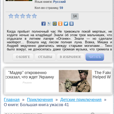
Язык книги:
Русский
Кол-во страниц:
59
14
Когда пробьет полночный час Не тревожьте покой мертвых, не
ходите ночью на кладбище! Знали об этом трое мальчишек, что
отдыхали в летнем лагере «Огонек». Знали — но сделали
наоборот… Взошла над лесом полная луна. Вовка, Мишка и
Андрей медленно двигались между старыми могилами… Тихо
было вокруг, не доносилась даже громкая музыка, что гремела в
лагере на дискотеке. И вдруг… Зашаталась и упала ветхая
оградка, открылась одна могила,...
О КНИГЕ
ОТЗЫВЫ
В ИЗБРАННОЕ
ЧИТАТЬ
Главная
Приключения
Детские приключения
О книге: Большая книга ужасов 41