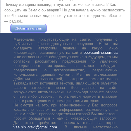
Почему женщины ненавидят мужчин так же, как и вегиан? Как
сообщить на Землю об аварии? Но для начала нужно расположить
к себе воинственных лодорянок, у которых есть одна «слабость»
— радио!..
Добавить отзыв
Жушман Дмитрий
Материалы, присутствующие на сайте, получены с
публичных (широкодоступных) ресурсов. Если вы
обладаете авторским правом на какую либо
информацию, размещенную на сайте
booksonline.com.ua
и не согласны с её общедоступностью в будущем, то мы
согласны рассмотреть предложения по удалению
определенного материала, а также обсудить
предложения о договоренностях, разрешающих
использовать данный контент. Мы не отслеживаем
действия пользователей, которые самостоятельно
выкладывают источники текстов, являющиеся объектом
вашего авторского права. Все данные на сайт,
загружаются автоматически, не проходя заранее отбора
с чьей либо стороны, что является нормой в мировом
опыте размещения информации в сети интернет.
Не смотря на это, при возникновении у Вас вопросов
касательно ссылок на информацию, размещенную на
нашем сайте, правообладателями которой Вы являетесь,
просим обращаться к нам с интересующим запросом.
Для этого требуется переслать е-mail на адрес:
vse.biblioteki@gmail.com
. В письме настоятельно