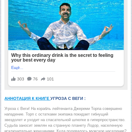
АННОТАЦИЯ К КНИГЕ
УГРОЗА С ВЕГИ :
Угроза с Веги! На корабль лейтенанта Джереми Торпа совершено
нападение. Торп с остатками экипажа покидает гибнущий
звездолет и уходит на спасательной шлюпке в гиперпространство.
Судьба заносит землян на странную планету Лодор, населенную
исключительно женщинами. Куда подевалось мужское население?