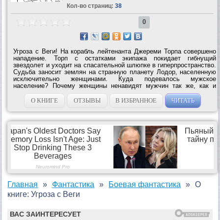
Кол-во страниц:
38
0
Угроза с Веги! На корабль лейтенанта Джереми Торпа совершено
нападение. Торп с остатками экипажа покидает гибнущий
звездолет и уходит на спасательной шлюпке в гиперпространство.
Судьба заносит землян на странную планету Лодор, населенную
исключительно женщинами. Куда подевалось мужское
население? Почему женщины ненавидят мужчин так же, как и
вегиан? Как сообщить на Землю об аварии? Но для начала нужно
расположить к себе...
О КНИГЕ
ОТЗЫВЫ
В ИЗБРАННОЕ
ЧИТАТЬ
Главная
Фантастика
Боевая фантастика
О
книге: Угроза с Веги