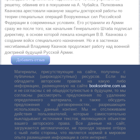
решетку, обвинив его в покушении на А. Чубайса. Полковника
Квачкова арестовали накануне защиты докторской работы по
теории специальных операций Вооруженных сил Российской
Федерации в современных условиях. Его устранили из Армии
сразу же после того, как начальник Генерального Штаба подписал
директиву, в основе которой лежала концепция В.В. Квачкова о
создании войск специального назначения. Но и в застенках
несгибаемый Владимир Квачков продолжает работу над военной
доктриной будущей Русской Армии.
Добавить отзыв
Жушман Дмитрий
Материалы, присутствующие на сайте, получены с
публичных (широкодоступных) ресурсов. Если вы
обладаете авторским правом на какую либо
информацию, размещенную на сайте
booksonline.com.ua
и не согласны с её общедоступностью в будущем, то мы
согласны рассмотреть предложения по удалению
определенного материала, а также обсудить
предложения о договоренностях, разрешающих
использовать данный контент. Мы не отслеживаем
действия пользователей, которые самостоятельно
выкладывают источники текстов, являющиеся объектом
вашего авторского права. Все данные на сайт,
загружаются автоматически, не проходя заранее отбора
с чьей либо стороны, что является нормой в мировом
опыте размещения информации в сети интернет.