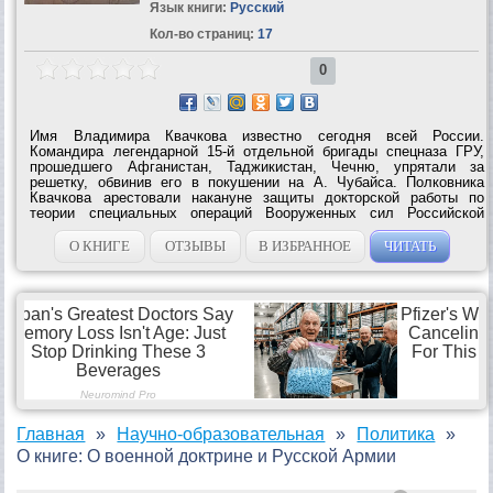
Язык книги:
Русский
Кол-во страниц:
17
0
Имя Владимира Квачкова известно сегодня всей России.
Командира легендарной 15-й отдельной бригады спецназа ГРУ,
прошедшего Афганистан, Таджикистан, Чечню, упрятали за
решетку, обвинив его в покушении на А. Чубайса. Полковника
Квачкова арестовали накануне защиты докторской работы по
теории специальных операций Вооруженных сил Российской
Федерации в современных условиях. Его устранили из Армии
сразу же после того, как начальник...
О КНИГЕ
ОТЗЫВЫ
В ИЗБРАННОЕ
ЧИТАТЬ
Главная
Научно-образовательная
Политика
О книге: О военной доктрине и Русской Армии