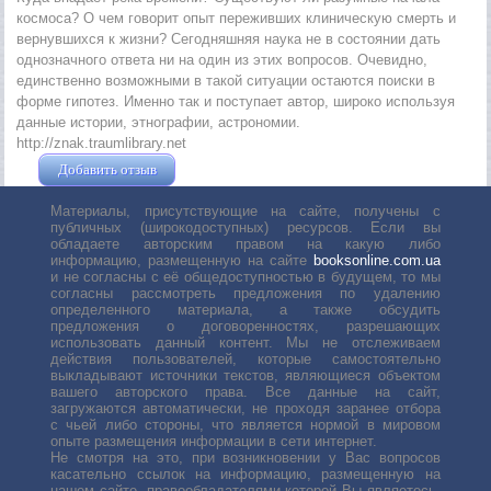
космоса? О чем говорит опыт переживших клиническую смерть и
вернувшихся к жизни? Сегодняшняя наука не в состоянии дать
однозначного ответа ни на один из этих вопросов. Очевидно,
единственно возможными в такой ситуации остаются поиски в
форме гипотез. Именно так и поступает автор, широко используя
данные истории, этнографии, астрономии.
http://znak.traumlibrary.net
Добавить отзыв
Жушман Дмитрий
Материалы, присутствующие на сайте, получены с
публичных (широкодоступных) ресурсов. Если вы
обладаете авторским правом на какую либо
информацию, размещенную на сайте
booksonline.com.ua
и не согласны с её общедоступностью в будущем, то мы
согласны рассмотреть предложения по удалению
определенного материала, а также обсудить
предложения о договоренностях, разрешающих
использовать данный контент. Мы не отслеживаем
действия пользователей, которые самостоятельно
выкладывают источники текстов, являющиеся объектом
вашего авторского права. Все данные на сайт,
загружаются автоматически, не проходя заранее отбора
с чьей либо стороны, что является нормой в мировом
опыте размещения информации в сети интернет.
Не смотря на это, при возникновении у Вас вопросов
касательно ссылок на информацию, размещенную на
нашем сайте, правообладателями которой Вы являетесь,