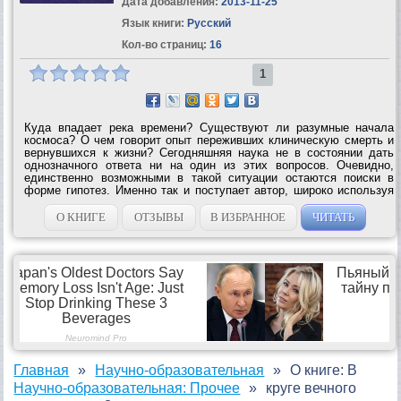
Дата добавления:
2013-11-25
Язык книги:
Русский
Кол-во страниц:
16
1
Куда впадает река времени? Существуют ли разумные начала
космоса? О чем говорит опыт переживших клиническую смерть и
вернувшихся к жизни? Сегодняшняя наука не в состоянии дать
однозначного ответа ни на один из этих вопросов. Очевидно,
единственно возможными в такой ситуации остаются поиски в
форме гипотез. Именно так и поступает автор, широко используя
данные истории, этнографии, астрономии. ...
О КНИГЕ
ОТЗЫВЫ
В ИЗБРАННОЕ
ЧИТАТЬ
Главная
Научно-образовательная
О книге: В
Научно-образовательная: Прочее
круге вечного