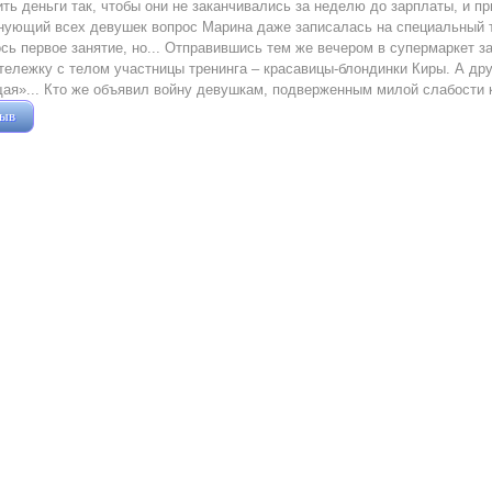
ить деньги так, чтобы они не заканчивались за неделю до зарплаты, и пр
нующий всех девушек вопрос Марина даже записалась на специальный тр
сь первое занятие, но... Отправившись тем же вечером в супермаркет з
ележку с телом участницы тренинга – красавицы-блондинки Киры. А дру
я»... Кто же объявил войну девушкам, подверженным милой слабости 
зыв
Жушман Дмитрий