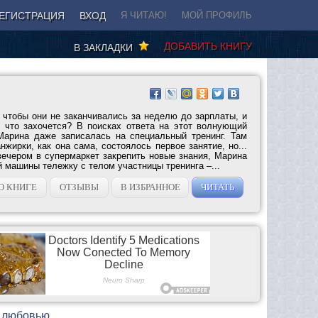
ЕГИСТРАЦИЯ
ВХОД
Я ЧИТАЮ!
МОЙ ПРОФИЛЬ
ДОБАВИТЬ КНИГУ
В ЗАКЛАДКИ
, чтобы они не заканчивались за неделю до зарплаты, и
, что захочется? В поисках ответа на этот волнующий
Марина даже записалась на специальный тренинг. Там
нжирки, как она сама, состоялось первое занятие, но...
ечером в супермаркет закрепить новые знания, Марина
 машины тележку с телом участницы тренинга –...
О КНИГЕ
ОТЗЫВЫ
В ИЗБРАННОЕ
ЧИТАТЬ
с любовью