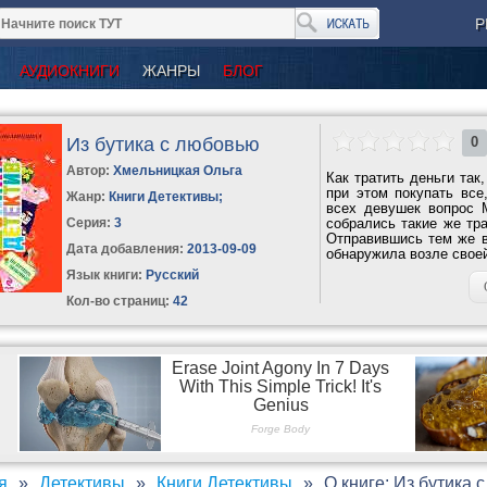
Р
АУДИОКНИГИ
ЖАНРЫ
БЛОГ
Из бутика с любовью
0
Автор:
Хмельницкая Ольга
Как тратить деньги так
при этом покупать все
Жанр:
Книги Детективы
;
всех девушек вопрос 
Серия:
3
собрались такие же тра
Отправившись тем же в
Дата добавления:
2013-09-09
обнаружила возле своей
Язык книги:
Русский
Кол-во страниц:
42
я
Детективы
Книги Детективы
О книге: Из бутика 