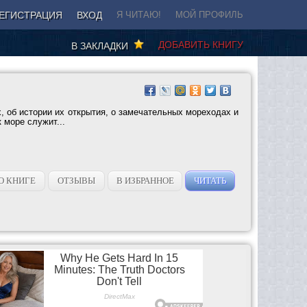
ЕГИСТРАЦИЯ
ВХОД
Я ЧИТАЮ!
МОЙ ПРОФИЛЬ
ДОБАВИТЬ КНИГУ
В ЗАКЛАДКИ
х, об истории их открытия, о замечательных мореходах и
 море служит...
О КНИГЕ
ОТЗЫВЫ
В ИЗБРАННОЕ
ЧИТАТЬ