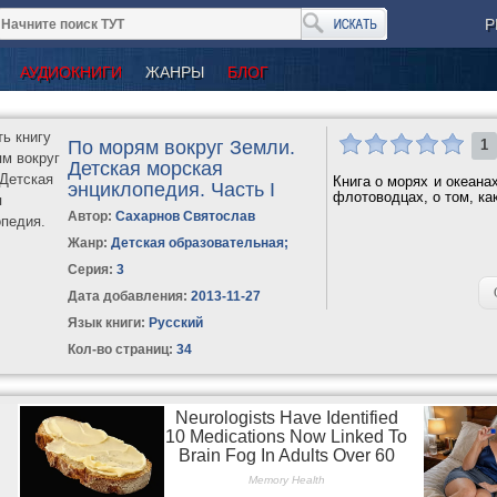
Р
АУДИОКНИГИ
ЖАНРЫ
БЛОГ
По морям вокруг Земли.
1
Детская морская
Книга о морях и океана
энциклопедия. Часть I
флотоводцах, о том, как
Автор:
Сахарнов Святослав
Жанр:
Детская образовательная
;
Серия:
3
Дата добавления:
2013-11-27
Язык книги:
Русский
Кол-во страниц:
34