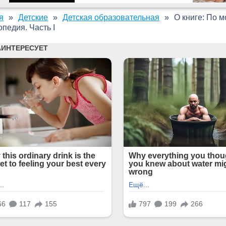
я
Детские
Детская образовательная
О книге: По 
педия. Часть I