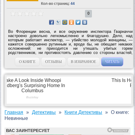
Кол-во страниц:
44
0
Во Флоренции весна, и все окружение инспектора Гварначчи
настроено довольно легкомысленно и благодушно. Дело, над
которым работает инспектор, — убийство молодой женщины, —
кажется совершенно рутинным и, вроде бы, не обещает никаких
осложнений: не приходится ни утешать убитых горем
родственников, ни противостоять давлению со стороны властей,
ни прятаться от вездесущих папарацци. Но вдруг ситуация резко
меняется. Происходит второе...
О КНИГЕ
ОТЗЫВЫ
В ИЗБРАННОЕ
ЧИТАТЬ
Главная
Детективы
Книги Детективы
О книге:
Невинные