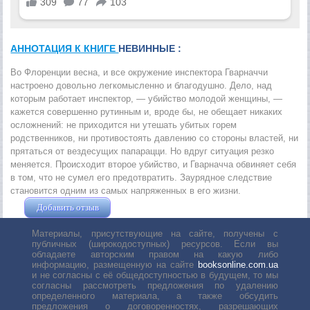
АННОТАЦИЯ К КНИГЕ
НЕВИННЫЕ :
Во Флоренции весна, и все окружение инспектора Гварначчи
настроено довольно легкомысленно и благодушно. Дело, над
которым работает инспектор, — убийство молодой женщины, —
кажется совершенно рутинным и, вроде бы, не обещает никаких
осложнений: не приходится ни утешать убитых горем
родственников, ни противостоять давлению со стороны властей, ни
прятаться от вездесущих папарацци. Но вдруг ситуация резко
меняется. Происходит второе убийство, и Гварначча обвиняет себя
в том, что не сумел его предотвратить. Заурядное следствие
становится одним из самых напряженных в его жизни.
Добавить отзыв
Жушман Дмитрий
Материалы, присутствующие на сайте, получены с
публичных (широкодоступных) ресурсов. Если вы
обладаете авторским правом на какую либо
информацию, размещенную на сайте
booksonline.com.ua
и не согласны с её общедоступностью в будущем, то мы
согласны рассмотреть предложения по удалению
определенного материала, а также обсудить
предложения о договоренностях, разрешающих