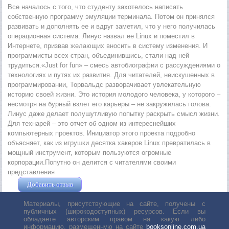
Все началось с того, что студенту захотелось написать
собственную программу эмуляции терминала. Потом он принялся
развивать и дополнять ее и вдруг заметил, что у него получилась
операционная система. Линус назвал ее Linux и поместил в
Интернете, призвав желающих вносить в систему изменения. И
программисты всех стран, объединившись, стали над ней
трудиться.«Just for fun» – смесь автобиографии с рассуждениями о
технологиях и путях их развития. Для читателей, неискушенных в
программировании, Торвальдс разворачивает увлекательную
историю своей жизни. Это история молодого человека, у которого –
несмотря на бурный взлет его карьеры – не закружилась голова.
Линус даже делает полушутливую попытку раскрыть смысл жизни.
Для технарей – это отчет об одном из интереснейших
компьютерных проектов. Инициатор этого проекта подробно
объясняет, как из игрушки десятка хакеров Linux превратилась в
мощный инструмент, которым пользуются огромные
корпорации.Попутно он делится с читателями своими
представления
Добавить отзыв
Жушман Дмитрий
Материалы, присутствующие на сайте, получены с
публичных (широкодоступных) ресурсов. Если вы
обладаете авторским правом на какую либо
информацию, размещенную на сайте
booksonline.com.ua