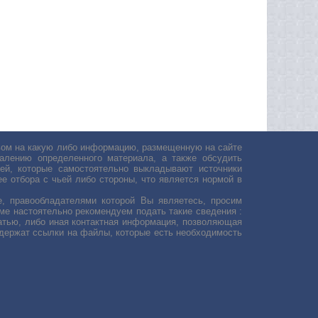
авом на какую либо информацию, размещенную на сайте
лению определенного материала, а также обсудить
ей, которые самостоятельно выкладывают источники
е отбора с чьей либо стороны, что является нормой в
, правообладателями которой Вы являетесь, просим
ьме настоятельно рекомендуем подать такие сведения :
атью, либо иная контактная информация, позволяющая
одержат ссылки на файлы, которые есть необходимость