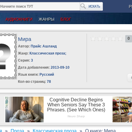
Р
АУДИОКНИГИ
ЖАНРЫ
БЛОГ
Мира
0
Автор:
Прайс Ашланд
Жанр:
Классическая проза
;
Серия:
3
Дата добавления:
2013-09-10
Язык книги:
Русский
Кол-во страниц:
78
я
Проза
Классическая проза
О книге: Мира