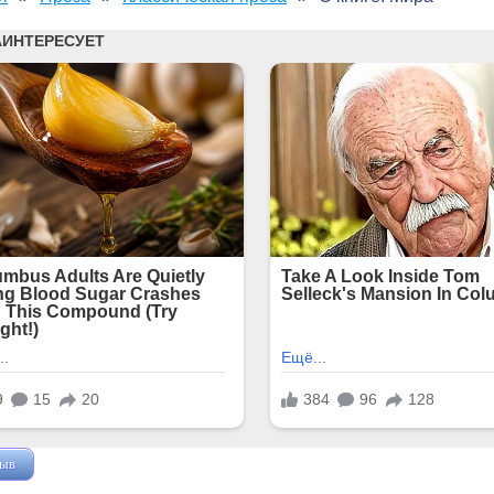
зыв
Жушман Дмитрий