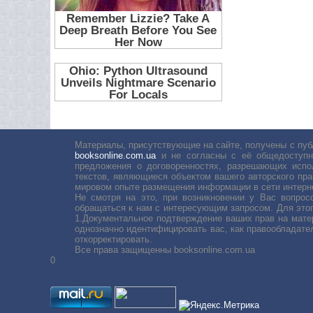
Материалы, присутствующие на сайте, получены с пуб
booksonline.com.ua
и не согласны с её общедоступн
предложения о договоренностях, разрешающих испо
текстов, являющиеся объектом вашего авторского пра
мировом опыте размещения информации в сети интерн
Не смотря на это, при возникновении у Вас вопро
обращаться к нам с интересующим запросом. Для этог
1.Документальное подтверждение ваших прав на мате
однозначно идентифицировать вас, как правообладате
откорректировать.
Все права защищенны booksonline.com.ua
0