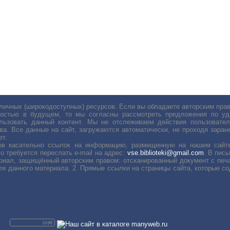
личных (широкодоступных) ресурсов. Если вы обладаете авторским пр
остью в будущем, то мы согласны рассмотреть предложения по уда
льзовать данный контент. Мы не отслеживаем действия пользовател
ва. Все данные на сайт, загружаются автоматически, не проходя заране
ет.
сов касательно ссылок на информацию, размещенную на нашем сайте
о требуется переслать е-mail на адрес:
vse.biblioteki@gmail.com
. В пис
риал, защищённый авторским правом: отсканированный документ с печ
ля данного материала. 2. Прямые ссылки на страницы сайта, которые с