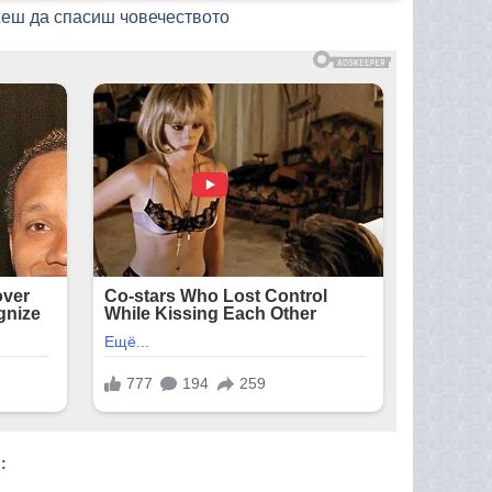
жеш да спасиш човечеството
: