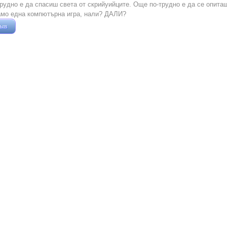
рудно е да спасиш света от скрийуийците. Още по-трудно е да се опиташ
амо една компютърна игра, нали? ДАЛИ?
зыв
Жушман Дмитрий