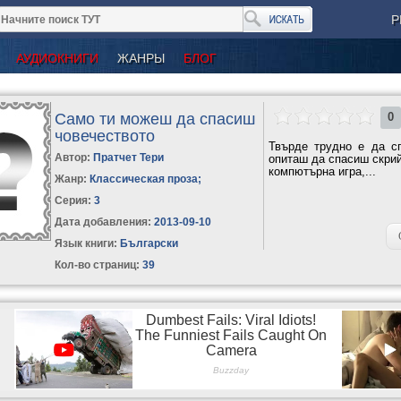
Р
АУДИОКНИГИ
ЖАНРЫ
БЛОГ
Само ти можеш да спасиш
0
човечеството
Твърде трудно е да с
Автор:
Пратчет Тери
опиташ да спасиш скрий
компютърна игра,...
Жанр:
Классическая проза
;
Серия:
3
Дата добавления:
2013-09-10
Язык книги:
Български
Кол-во страниц:
39