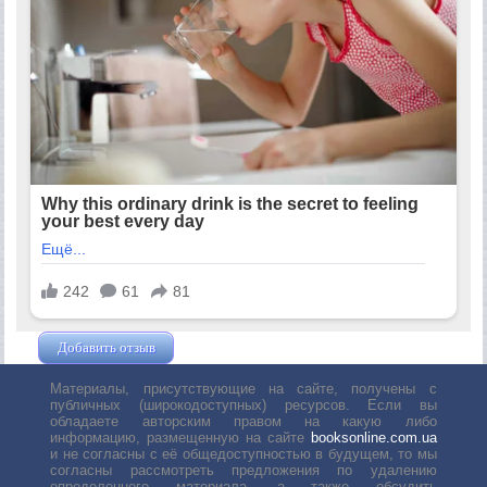
Добавить отзыв
Жушман Дмитрий
Материалы, присутствующие на сайте, получены с
публичных (широкодоступных) ресурсов. Если вы
обладаете авторским правом на какую либо
информацию, размещенную на сайте
booksonline.com.ua
и не согласны с её общедоступностью в будущем, то мы
согласны рассмотреть предложения по удалению
определенного материала, а также обсудить